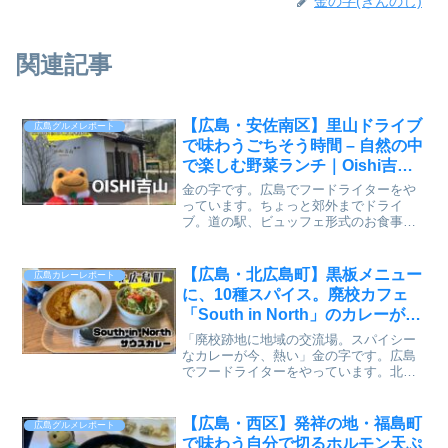
金の字(きんのじ)
関連記事
【広島・安佐南区】里山ドライブ
広島グルメレポート
で味わうごちそう時間 – 自然の中
で楽しむ野菜ランチ｜Oishi吉山
レビュー
金の字です。広島でフードライターをや
っています。ちょっと郊外までドライ
ブ。道の駅、ビュッフェ形式のお食事、
そしてバーベキューもできる素敵なスポ
ットに行ってきました。Oishi吉山山あい
ののどかな風景の中で、地元野菜を中心
【広島・北広島町】黒板メニュー
広島カレーレポート
としたやさしい料理が...
に、10種スパイス。廃校カフェ
「South in North」のカレーが
今、熱い【かえるのピクルスと実
「廃校跡地に地域の交流場。スパイシー
食レビュー】
なカレーが今、熱い」金の字です。広島
でフードライターをやっています。北広
島町に、廃校になった小学校をそのまま
使ったカフェがあると聞いて、しかもカ
レーを扱っていると聞いて、ずっと気に
【広島・西区】発祥の地・福島町
広島グルメレポート
なっていました。「Sou...
で味わう自分で切るホルモン天ぷ