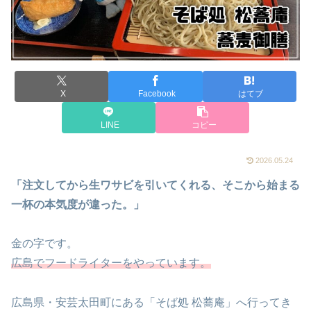
X
Facebook
はてブ
LINE
コピー
2026.05.24
「注文してから生ワサビを引いてくれる、そこから始まる
一杯の本気度が違った。」
金の字です。
広島でフードライターをやっています。
広島県・安芸太田町にある「そば処 松蕎庵」へ行ってき