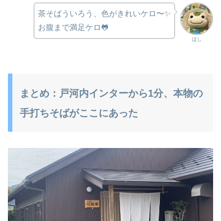
茶そばういろう、色がきれいケロ〜✨
お腹まで満足ケロ🐸
ほし
まとめ：戸河内インターから1分、本物の
手打ちそばがここにあった