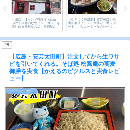
【閉店】【インド料理屋 Kamal
【やきにく屋風磨】安芸矢口の焼
CoCo
Cafe】本格的な北インドカレーを
肉の名店でランチ営業が10月スタ
定カレー
楽しめる素敵なお店。横川駅から
ート。ボリューミーなカレーに舌
10月
もすぐ近くで利便性もバッチリ。
鼓♪
ビュー
PR
【広島・安芸太田町】注文してから生ワサ
ビを引いてくれる。そば処 松蕎庵の蕎麦
御膳を実食【かえるのピクルスと実食レビ
ュー】
広島グルメレポート