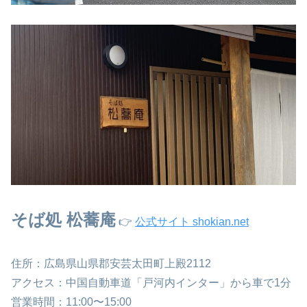
そば処 松蕎庵
👉
公式サイト shokian.net
住所：広島県山県郡安芸太田町上殿2112
アクセス：中国自動車道「戸河内インター」から車で1分
営業時間：11:00〜15:00