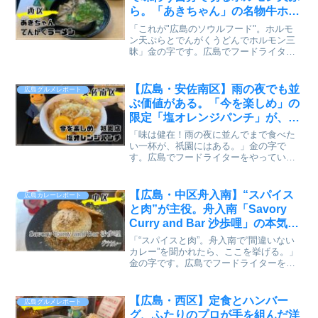
ら。「あきちゃん」の名物牛ホル
モン肉【かえるのピクルスと実食
「これが"広島のソウルフード"。ホルモ
レビュー】
ン天ぷらとでんがくうどんでホルモン三
昧」金の字です。広島でフードライター
をやっています。ホルモン天ぷら発祥の
地・広島市西区福島町にある「中華そ
ば、めし、天ぷら あきちゃん」。牛ホル
【広島・安佐南区】雨の夜でも並
広島グルメレポート
モン肉の天ぷらを、お客...
ぶ価値がある。「今を楽しめ」の
限定「塩オレンジパンチ」が、二
郎系の常識を超えてきた【かえる
「味は健在！雨の夜に並んでまで食べた
のピクルスと実食レビュー】
い一杯が、祇園にはある。」金の字で
す。広島でフードライターをやっていま
す。以前このブログでも紹介した「今を
楽しめ 祇園店」。移転後も変わらず人気
で、久しぶりに行ってきました。また新
【広島・中区舟入南】“スパイス
広島カレーレポート
しい限定メニューが・・・...
と肉”が主役。舟入南「Savory
Curry and Bar 沙歩哩」の本気カ
レーを実食レビュー【かえるのピ
「“スパイスと肉”。舟入南で“間違いない
クルスと実食レビュー】
カレー”を聞かれたら、ここを挙げる。」
金の字です。広島でフードライターをし
ています。今回紹介するのは、中区・舟
入南に店を構える Savory Curry and Bar
沙歩哩。焼肉店系列ならではの肉...
【広島・西区】定食とハンバー
広島グルメレポート
グ、ふたりのプロが手を組んだ洋