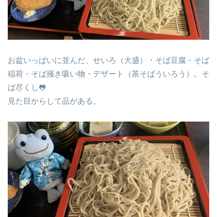
お盆いっぱいに並んだ、せいろ（大盛）・そば豆腐・そば
稲荷・そば掻き吸い物・デザート（茶そばういろう）。そ
ば尽くし🐸
見た目からして品がある。