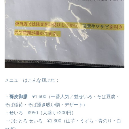
メニューはこんな顔ぶれ：
・
蕎麦御膳
¥1,600（一番人気／並せいろ・そば豆腐・
そば稲荷・そば掻き吸い物・デザート）
・せいろ ¥950（大盛り+200円）
・つけとろ せいろ ¥1,300（山芋・うずら・青のり・白
ねぎ）