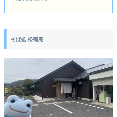
そば処 松蕎庵