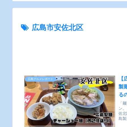
ー】
広島市安佐北区
【
広島グルメレポート
製
る
「麺
ン。
佐北
島製