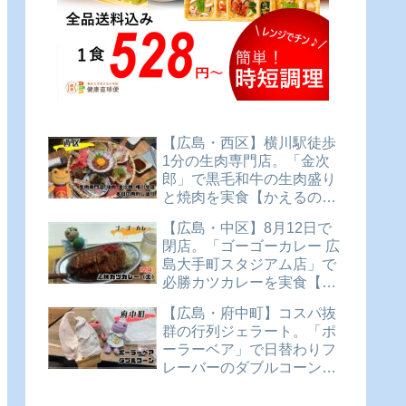
【広島・西区】横川駅徒歩
1分の生肉専門店。「金次
郎」で黒毛和牛の生肉盛り
と焼肉を実食【かえるのピ
クルスと実食レビュー】
【広島・中区】8月12日で
閉店。「ゴーゴーカレー 広
島大手町スタジアム店」で
必勝カツカレーを実食【か
えるのピクルスと実食レビ
【広島・府中町】コスパ抜
ュー】
群の行列ジェラート。「ポ
ーラーベア」で日替わりフ
レーバーのダブルコーンを
実食【かえるのピクルスと
実食レビュー】