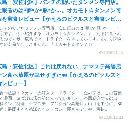
広島・安佐北区】パンチの効いたタンメン専門店。
に眠るのは“夢”か“豚”か…。オカモト☆タンメン可
店を実食レビュー【かえるのピクルスと実食レビュ
】
ンチの効いたタンメン専門店。底に眠るのは”夢”か”豚”か・・・」
字です。今回紹介する「オカモト☆タンメン。」。たまに食べた
るのです🐸。広島でフードライターをやっています。あまり聞き
ない名前かもしれません。「オカモト☆タンメン...
2026.01.16
広島・安佐北区】これは戻れない…ナマステ高陽店
ナン食べ放題が幸せすぎた🍛【かえるのピクルスと
食レビュー】
食べ放題！？カレー大好きフードライター・金の字は、この言葉
た瞬間、気づけば店の前に立っていました。今回紹介するのは
格インド料理 ナマステ フジグラン高陽店」山口を中心に、30
近く展開する本格派のインドカレー屋さんです🍛。豪快...
2025.12.23