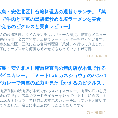
広島・安佐北区】台湾料理店の週替りランチ。「萬
」で牛肉と玉葱の黒胡椒炒め＆塩ラーメンを実食
かえるのピクルスと実食レビュー】
入の台湾料理。タイムランチはボリューム満点。豊富なメニュー
福の時間」金の字です。広島でフードライターをやっています。
市安佐北区・三入にある台湾料理店「萬盛」へ行ってきました。
字はオープンから何度も通わせてもらっています🐸可部...
2026.07.01
広島・安佐北区】精肉店直営の焼肉店が本気で作る
パイスカレー。「ミートLab.カネショウ」のハンバ
グカレーで肉屋の底力を見た【かえるのピクルスと
食レビュー】
肉店直営の焼肉店が本気で作るスパイスカレー。肉屋の底力を見
金の字です。広島でフードライターをやっています。焼肉店「ミ
Lab.カネショウ」で精肉店の本気のカレーを出していると聞いて
てきました。過去に中広店に行ったことありますが...
2026.06.18