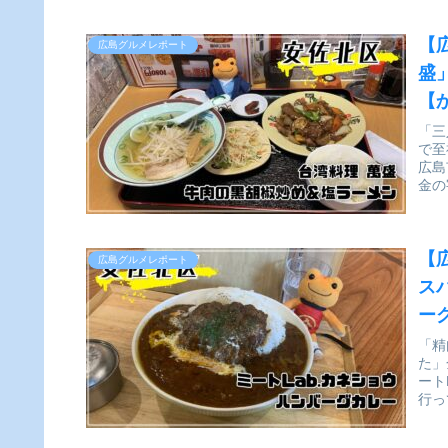
【
広島グルメレポート
盛
【
「三
で至
広島
金の
【
広島グルメレポート
ス
ー
実
「精
た」
ート
行っ