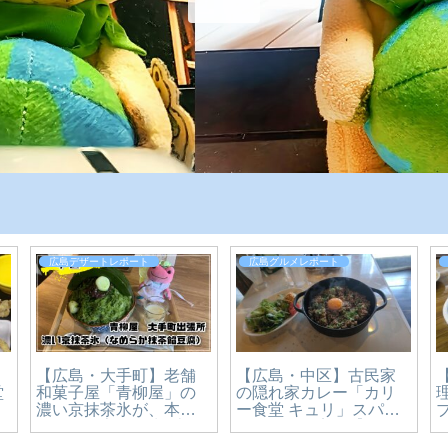
広島デザートレポート
広島グルメレポート
【広島・大手町】老舗
【広島・中区】古民家
堂
和菓子屋「青柳屋」の
の隠れ家カレー「カリ
濃い京抹茶氷が、本気
ー食堂 キュリ」スパイ
すぎた。宮島純氷×京抹
スカレーを実食【かえ
茶のかき氷1,650円を実
るのピクルスと実食レ