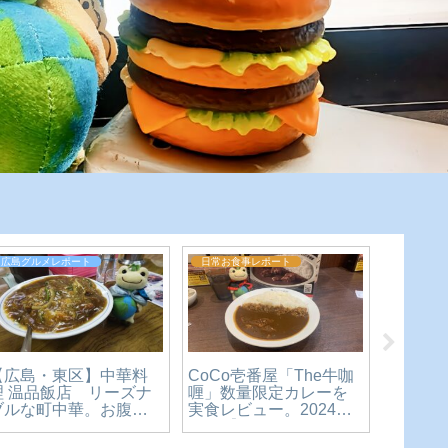
広島グルメレポート
日常お食事レポート
広島グル
【広島・東区】中華料
CoCo壱番屋「The牛咖
【今を
理 温品飯店 リーズナ
喱」数量限定カレーを
祇園の
ブルな町中華。お腹も
実食レビュー。2024年
かんで
心も大満足のカツカレ
10月【かえるのピクル
郎系ラ
ー丼食べてみた【かえ
スと実食レビュー】
ます【