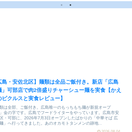
食【かえるのピクルス
ビュー】
と実食レビュー】
広島・安佐北区】麺類は全品ご飯付き。新店「広島
麺」可部店で肉2倍盛りチャーシュー麺を実食【かえ
のピクルスと実食レビュー】
類は全部、ご飯付き。広島唯一のもっちもち麺が新規オープ
」金の字です。広島でフードライターをやっています。広島市安
区・可部に、2026年7月3日オープンしたばかりの「中華そば 広
麺」へ行ってきました。あのオカモトタンメンの跡地...
2026.08.04