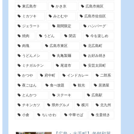
東広島市
かき氷
広島市南区
ミカツキ
みとむや
広島市佐伯区
ジェラート
期間限定
ハンバーグ
焼肉
うどん
閉店
今を楽しめ
肉塊
広島市東区
北広島町
うどんメシ
丸亀製麺
お好み焼き
ミナガルテン
尾道市
安芸太田町
かつや
府中町
インドカレー
二郎系
夜ごはん
食べ放題
観光
居酒屋
とんかつ
ステーキ
広島駅
チキンカツ
県外グルメ
横川
北九州
小倉
ちいかわ
中華そば
生姜焼き
【広島・大手町】老舗和菓