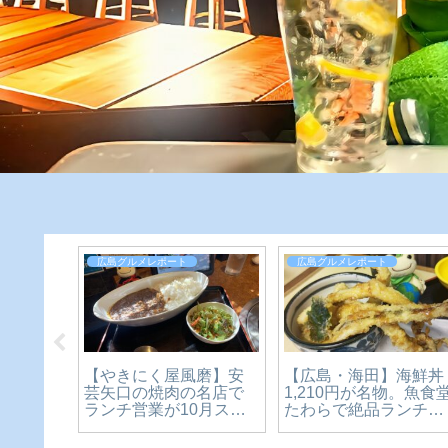
広島グルメレポート
広島グルメレポート
【広島・海田】海鮮丼
メン横
【やきにく屋風磨】安
1,210円が名物。魚食
ン仕様
芸矢口の焼肉の名店で
たわらで絶品ランチを
ン！期
ランチ営業が10月スタ
食べてきた【かえるの
ラーメ
ート。ボリューミーな
ピクルスと実食レビュ
で】
カレーに舌鼓♪