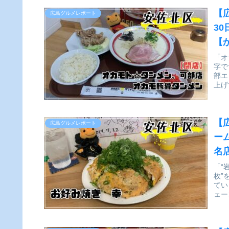
【
広島グルメレポート
3
【
「オ
字で
部エ
上げ
【
広島グルメレポート
ー
名
「“
枚”
てい
ェー