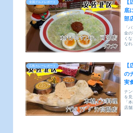
【
全国グルメレポート
底
部
ー
「パ
金の
くな
なれ
【
広島カレーレポート
の
実
ナン
を見
「本
店舗