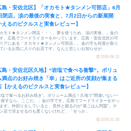
広島・安佐北区】「オカモト★タンメン可部店」6月
0日閉店。涙の最後の実食と、7月2日からの新展開
かえるのピクルスと実食レビュー】
カモト★タンメン閉店・・・。夢を使うため、涙の実食。」金の
す。広島でフードライターをやっています。広島・安佐北区の可
リアにある「オカモト★タンメン可部店」。金の字も何度か取り
ているお気に入りのお店です。なんと悲しいお知らせが...
2026.06.12
広島・安佐北区久地】“岩塩で食べる衝撃”。ボリュ
ム満点のお好み焼き「幸」はご近所の笑顔が集まる
店【かえるのピクルスと実食レビュー】
岩塩で食べるお好み焼き”。ボリューム満点！久地で“間違いない一
を探すなら、ここだ。」金の字です。広島でフードライターをやっ
ます。外回りをしていると、意外と困るのが“昼ごはん問題”。チ
ン店で済ませるのも悪くないけれど、「せっか...
2026.01.20