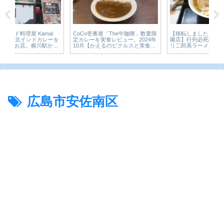
【移転しました】【今を楽しめ 祇
CoCo壱番屋「The牛咖喱」数量限
丸
ーを
園店】行列必死の人気店！ガッツ
定カレーを実食レビュー。2024年
を
ら
リ二郎系ラーメン！【広島グル
10月【かえるのピクルスと実食レ
×
。
メ】
ビュー】
き
ビ
広島市安佐南区