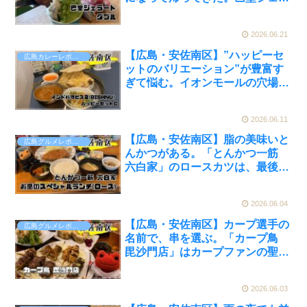
ート（TOMOEDO GELATO）実
食レビュー【かえるのピクルスと
2026.06.21
実食レビュー】
【広島・安佐南区】”ハッピーセ
広島カレーレポート
ットのバリエーション”が豊富す
ぎて悩む。イオンモールの穴場イ
ンド料理「ビスヌ」で、ナンのお
かわりまでしてしまった【かえる
2026.06.11
のピクルスと実食レビュー】
【広島・安佐南区】脂の美味いと
広島グルメレポート
んかつがある。「とんかつ一筋
六白家」のロースカツは、最後ま
で全部うまかった。タイムサービ
スあり【かえるのピクルスと実食
2026.06.04
レビュー】
【広島・安佐南区】カープ選手の
広島グルメレポート
名前で、串を選ぶ。「カープ鳥
毘沙門店」はカープファンの聖地
だった【かえるのピクルスと実食
レビュー】
2026.06.03