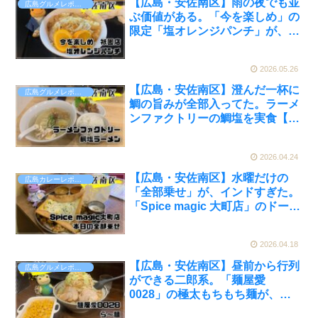
【広島・安佐南区】雨の夜でも並
広島グルメレポート
ぶ価値がある。「今を楽しめ」の
限定「塩オレンジパンチ」が、二
郎系の常識を超えてきた【かえる
のピクルスと実食レビュー】
2026.05.26
【広島・安佐南区】澄んだ一杯に
広島グルメレポート
鯛の旨みが全部入ってた。ラーメ
ンファクトリーの鯛塩を実食【か
えるのピクルスと実食レビュー】
2026.04.24
【広島・安佐南区】水曜だけの
広島カレーレポート
「全部乗せ」が、インドすぎた。
「Spice magic 大町店」のドーサ
×ビリヤニで、本場スタイルの本
気を味わう【かえるのピクルスと
2026.04.18
実食レビュー】
【広島・安佐南区】昼前から行列
広島グルメレポート
ができる二郎系。「麺屋愛
0028」の極太もちもち麺が、ガ
ッツリしたい日の正解だった【か