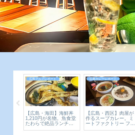
広島グルメレポート
広島カレーレポート
ド料理
【広島・海田】海鮮丼
【広島・西区】肉屋が
e】本格的
1,210円が名物。魚食堂
作るスープカレー。ミ
ーを楽
たわらで絶品ランチを
ートファクトリー フ
店。横
食べてきた【かえるの
ーコを実食レビュー
近くで
ピクルスと実食レビュ
【かえるのピクルスと