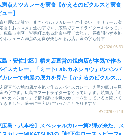
ム満点カツカレーを実食【かえるのピクルスと実食
ビュー】
京料理の老舗で、まさかのカツカレーとの出会い。ボリューム満
定食もおススメ」金の字です。広島でフードライターをやってい
。広島市南区・皆実町にある北京料理「太龍」。昼夜問わず本格
やボリューム満点の定食が楽しめるお店。金の字も何年...
2026.06.30
広島・安佐北区】精肉店直営の焼肉店が本気で作る
パイスカレー。「ミートLab.カネショウ」のハンバ
グカレーで肉屋の底力を見た【かえるのピクルスと
食レビュー】
肉店直営の焼肉店が本気で作るスパイスカレー。肉屋の底力を見
金の字です。広島でフードライターをやっています。焼肉店「ミ
Lab.カネショウ」で精肉店の本気のカレーを出していると聞いて
てきました。過去に中広店に行ったことありますが...
2026.06.18
東広島・八本松】スペシャルカレー第2弾が来た。ス
イスカレーMIKATSUKIの「峠下牛ローストビーフ×