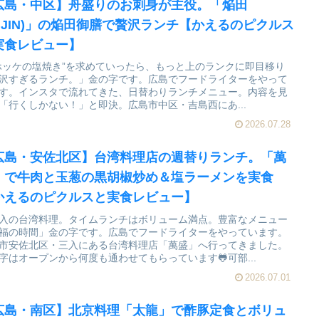
広島・中区】舟盛りのお刺身が主役。「焔田
ENJIN)」の焔田御膳で贅沢ランチ【かえるのピクルス
実食レビュー】
ホッケの塩焼き”を求めていったら、もっと上のランクに即目移り
沢すぎるランチ。」金の字です。広島でフードライターをやって
す。インスタで流れてきた、日替わりランチメニュー。内容を見
「行くしかない！」と即決。広島市中区・吉島西にあ...
2026.07.28
広島・安佐北区】台湾料理店の週替りランチ。「萬
」で牛肉と玉葱の黒胡椒炒め＆塩ラーメンを実食
かえるのピクルスと実食レビュー】
入の台湾料理。タイムランチはボリューム満点。豊富なメニュー
福の時間」金の字です。広島でフードライターをやっています。
市安佐北区・三入にある台湾料理店「萬盛」へ行ってきました。
字はオープンから何度も通わせてもらっています🐸可部...
2026.07.01
広島・南区】北京料理「太龍」で酢豚定食とボリュ