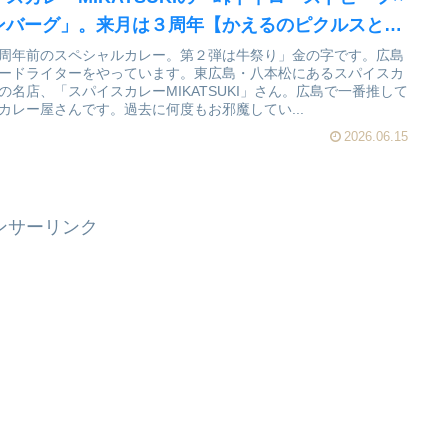
ンバーグ」。来月は３周年【かえるのピクルスと実
レビュー】
周年前のスペシャルカレー。第２弾は牛祭り」金の字です。広島
ードライターをやっています。東広島・八本松にあるスパイスカ
の名店、「スパイスカレーMIKATSUKI」さん。広島で一番推して
カレー屋さんです。過去に何度もお邪魔してい...
2026.06.15
ンサーリンク