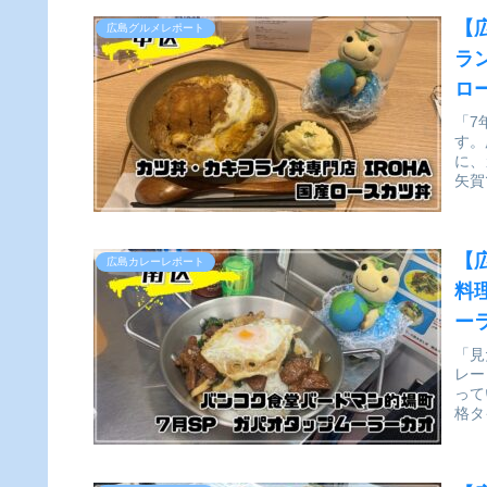
【
広島グルメレポート
ラ
ロ
「7
す。
に、
矢賀
【
広島カレーレポート
料
ー
ー
「見
レー
って
格タ