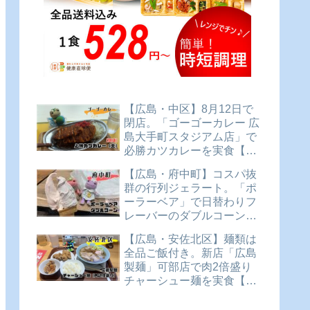
【広島・中区】8月12日で
閉店。「ゴーゴーカレー 広
島大手町スタジアム店」で
必勝カツカレーを実食【か
えるのピクルスと実食レビ
【広島・府中町】コスパ抜
ュー】
群の行列ジェラート。「ポ
ーラーベア」で日替わりフ
レーバーのダブルコーンを
実食【かえるのピクルスと
【広島・安佐北区】麺類は
実食レビュー】
全品ご飯付き。新店「広島
製麺」可部店で肉2倍盛り
チャーシュー麺を実食【か
えるのピクルスと実食レビ
ュー】