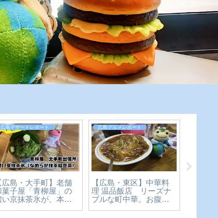
広島デザートレポート
広島グルメレポート
広島グル
【広島・東区】中華料
【移転
【広島・大手町】老舗
理 温品飯店 リーズナ
を楽し
和菓子屋「青柳屋」の
ブルな町中華。お腹も
必死の
濃い京抹茶氷が、本気
心も大満足のカツカレ
リ二郎
すぎた。宮島純氷×京抹
ー丼食べてみた【かえ
【広島
茶のかき氷1,650円を実