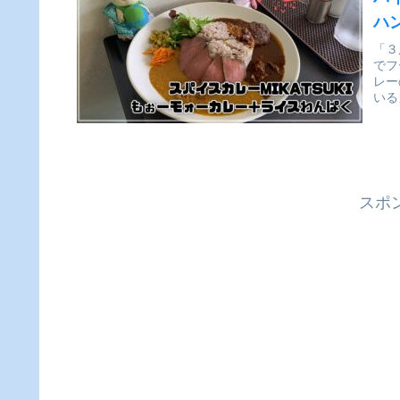
ハ
食
「３
でフ
レー
いる
スポ