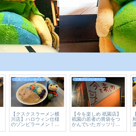
広島グルメレポート
広島グルメレポート
【クスクスラーメン横
【今を楽しめ 祇園店】
川店】ハロウィン仕様
祇園の若者の胃袋をつ
ォ
のゾンビラーメン！期
かんでいたガッツリ二
間限定の二郎系ラーメ
郎系ラーメン！移転し
ン【～10/31まで】
ます【広島グルメ】