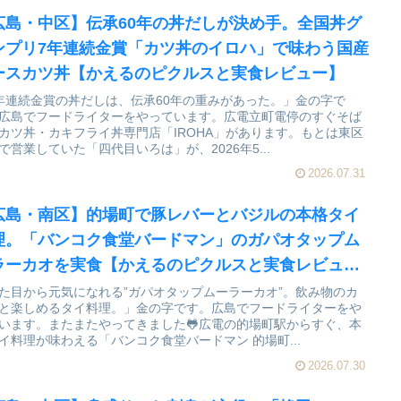
広島・中区】伝承60年の丼だしが決め手。全国丼グ
ンプリ7年連続金賞「カツ丼のイロハ」で味わう国産
ースカツ丼【かえるのピクルスと実食レビュー】
年連続金賞の丼だしは、伝承60年の重みがあった。」金の字で
広島でフードライターをやっています。広電立町電停のすぐそば
カツ丼・カキフライ丼専門店「IROHA」があります。もとは東区
で営業していた「四代目いろは」が、2026年5...
2026.07.31
広島・南区】的場町で豚レバーとバジルの本格タイ
理。「バンコク食堂バードマン」のガパオタップム
ラーカオを実食【かえるのピクルスと実食レビュ
】
た目から元気になれる”ガパオタップムーラーカオ”。飲み物のカ
と楽しめるタイ料理。」金の字です。広島でフードライターをや
います。またまたやってきました🐸広電の的場町駅からすぐ、本
イ料理が味わえる「バンコク食堂バードマン 的場町...
2026.07.30