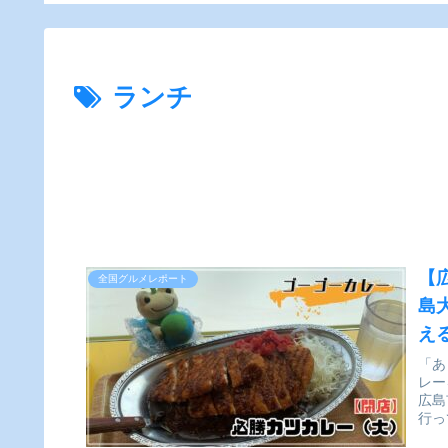
リ。
ー】
実食レビュー】
ランチ
【
全国グルメレポート
島
え
「あ
レー
広島
行っ