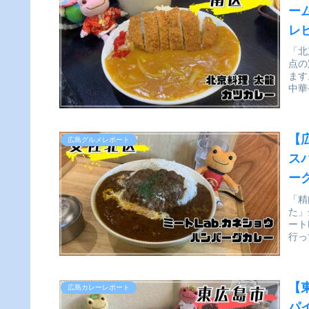
ー
レ
「北
点の
ます
中華
【
広島グルメレポート
ス
ー
実
「精
た」
ート
行っ
【
広島カレーレポート
パ