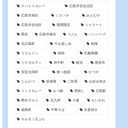
スパイスカレー
広島市安佐北区
広島市南区
ミカツキ
みとむや
広島市佐伯区
期間限定
ジェラート
閉店
広島市東区
うどん
ハンバーグ
北広島町
今を楽しめ
肉塊
うどんメシ
焼肉
丸亀製麺
ミナガルテン
府中町
観光
尾道市
安芸太田町
食べ放題
かつや
とんかつ
居酒屋
二郎系
お好み焼き
インドカレー
もつ鍋
馬刺し
広島駅
県外グルメ
北九州
小倉
ちいかわ
福島町
中華そば
生姜焼き
ホルモン天ぷら