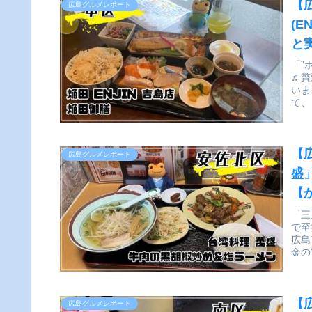
【
広島グルメレポート
(
と
「”
♬贅
いま
て、
【
広島グルメレポート
盛
【
「三
で至
広島
金の
【
広島グルメレポート