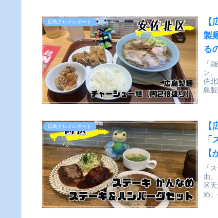
【
広島グルメレポート
製
る
「麺
ン。
佐北
島製
【
広島グルメレポート
「
【
「ス
由。
区天
め」