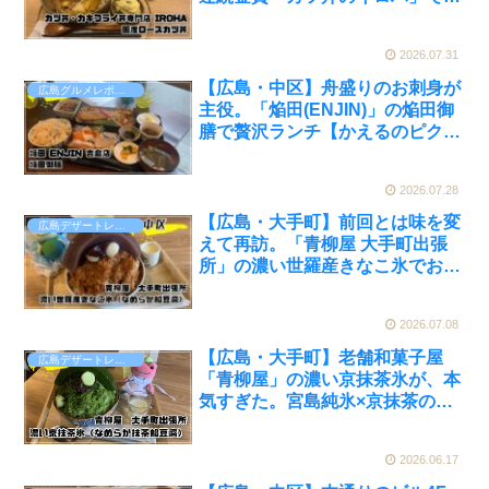
わう国産ロースカツ丼【かえるの
ピクルスと実食レビュー】
2026.07.31
【広島・中区】舟盛りのお刺身が
広島グルメレポート
主役。「焔田(ENJIN)」の焔田御
膳で贅沢ランチ【かえるのピクル
スと実食レビュー】
2026.07.28
【広島・大手町】前回とは味を変
広島デザートレポート
えて再訪。「青柳屋 大手町出張
所」の濃い世羅産きなこ氷でおか
わりしてきた【かえるのピクルス
と実食レビュー】
2026.07.08
【広島・大手町】老舗和菓子屋
広島デザートレポート
「青柳屋」の濃い京抹茶氷が、本
気すぎた。宮島純氷×京抹茶のか
き氷1,650円を実食【かえるのピ
クルスと実食レビュー】
2026.06.17