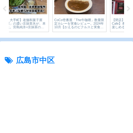
【閉店】【インド料理屋 Kamal
【
CoCo壱番屋「The牛咖喱」数量限
Cafe】本格的な北インドカレーを
店
本
定カレーを実食レビュー。2024年
楽しめる素敵なお店。横川駅から
も
か
10月【かえるのピクルスと実食レ
もすぐ近くで利便性もバッチリ。
て
ピク
ビュー】
レ
広島市中区