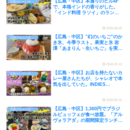
【広島・中区】本通りのビル4F
広島カレーレポート
で、本格インドの香りがした。
「インド料理 ラソイ」のランチ
ビュッフェで大満足だった件【か
えるのピクルスと実食レビュー】
2026.06.05
【広島・中区】”幻のいちご”のか
広島グルメレポート
き氷、今季ラスト。果実と氷 岩
澤「あまりん・生いちご」を実食
【かえるのピクルスと実食レビュ
ー】
2026.05.13
【広島・中区】お店を持たないカ
広島カレーレポート
レー屋さんたちが、シャレオで本
気を出していた。INDIES
CURRY SET VOL.4【かえるのピ
クルスと実食レビュー】
2026.05.10
【広島・中区】1,300円でブラジ
広島グルメレポート
ルビュッフェが食べ放題。「アル
ヴォラアダ」の期間限定ランチキ
ャンペーンを実食【かえるのピク