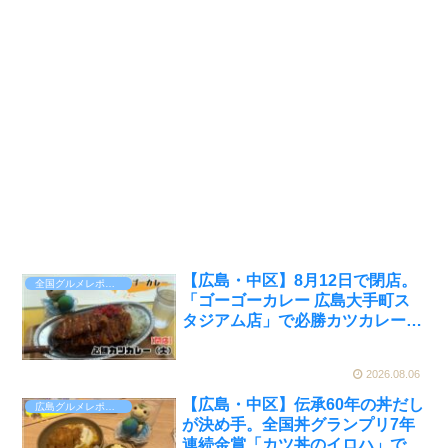
【広島・中区】8月12日で閉店。
全国グルメレポート
「ゴーゴーカレー 広島大手町ス
タジアム店」で必勝カツカレーを
実食【かえるのピクルスと実食レ
ビュー】
2026.08.06
【広島・中区】伝承60年の丼だし
広島グルメレポート
が決め手。全国丼グランプリ7年
連続金賞「カツ丼のイロハ」で味