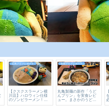
広島グルメレポート
全国グルメレポート
【クスクスラーメン横
丸亀製麺の新作「うど
堂
川店】ハロウィン仕様
んプリン」を実食レビ
のゾンビラーメン！期
ュー。まさかのうどん×
間限定の二郎系ラーメ
スイーツ、その正体を
ン【～10/31まで】
確かめてきた【かえる