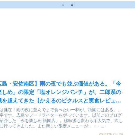
のピクルスと実食レビ
ュー】
広島・安佐南区】雨の夜でも並ぶ価値がある。「今
楽しめ」の限定「塩オレンジパンチ」が、二郎系の
識を超えてきた【かえるのピクルスと実食レビュ
】
は健在！雨の夜に並んでまで食べたい一杯が、祇園にはある。」
字です。広島でフードライターをやっています。以前このブログ
紹介した「今を楽しめ 祇園店」。移転後も変わらず人気で、久し
に行ってきました。また新しい限定メニューが・・・...
2026.05.26