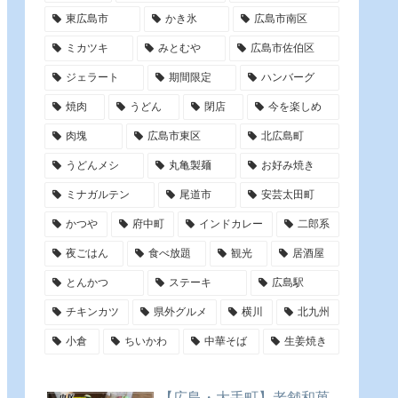
東広島市
かき氷
広島市南区
ミカツキ
みとむや
広島市佐伯区
ジェラート
期間限定
ハンバーグ
焼肉
うどん
閉店
今を楽しめ
肉塊
広島市東区
北広島町
うどんメシ
丸亀製麺
お好み焼き
ミナガルテン
尾道市
安芸太田町
かつや
府中町
インドカレー
二郎系
夜ごはん
食べ放題
観光
居酒屋
とんかつ
ステーキ
広島駅
チキンカツ
県外グルメ
横川
北九州
小倉
ちいかわ
中華そば
生姜焼き
【広島・大手町】老舗和菓