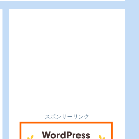
るのピクルスと実食レ
利便性
ビュー】
スポンサーリンク