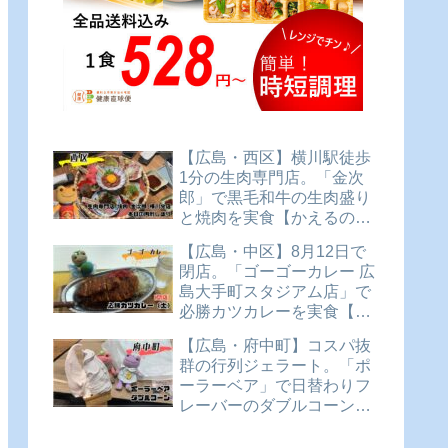
【広島・西区】横川駅徒歩
1分の生肉専門店。「金次
郎」で黒毛和牛の生肉盛り
と焼肉を実食【かえるのピ
クルスと実食レビュー】
【広島・中区】8月12日で
閉店。「ゴーゴーカレー 広
島大手町スタジアム店」で
必勝カツカレーを実食【か
えるのピクルスと実食レビ
【広島・府中町】コスパ抜
ュー】
群の行列ジェラート。「ポ
ーラーベア」で日替わりフ
レーバーのダブルコーンを
実食【かえるのピクルスと
実食レビュー】