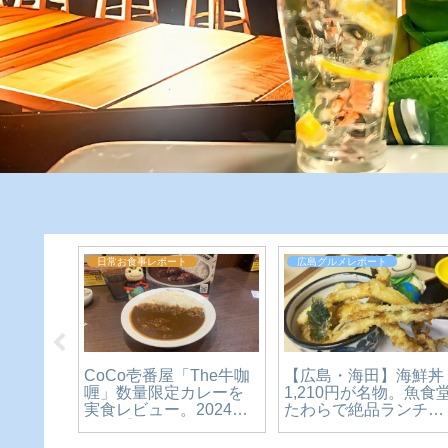
日常お食事レポート
広島グルメレポート
【広島・海田】海鮮丼
磨】安
CoCo壱番屋「The牛咖
1,210円が名物。魚食
名店で
喱」数量限定カレーを
たわらで絶品ランチを
0月スタ
実食レビュー。2024年
食べてきた【かえるの
ミーな
10月【かえるのピクル
ピクルスと実食レビュ
スと実食レビュー】