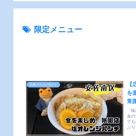
ー】
限定メニュー
【
広島グルメレポート
を
常
ー
「味
金の
でも
ぶり