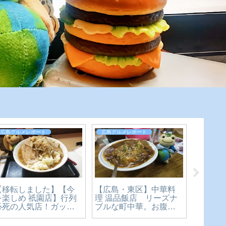
広島グルメレポート
広島グルメレポート
広島グル
【移転しました】【今
【広島・東区】中華料
【閉店
を楽しめ 祇園店】行列
理 温品飯店 リーズナ
屋 Kam
必死の人気店！ガッツ
ブルな町中華。お腹も
な北イ
リ二郎系ラーメン！
心も大満足のカツカレ
しめる
【広島グルメ】
ー丼食べてみた【かえ
川駅か