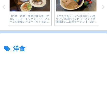
【閉店】【インド料理
スクスラーメン横川店】ハロ
【広島・大手町】老舗和菓子屋
Cafe】本格的な
ン仕様のゾンビラーメン！期
「青柳屋」の濃い京抹茶氷が、本
楽しめる素敵なお
の二郎系ラーメン【～10/31
気すぎた。宮島純氷×京抹茶のか
もすぐ近くで利便
】
き氷1,650円を実食【かえるのピク
ルスと実食レビュー】
洋食