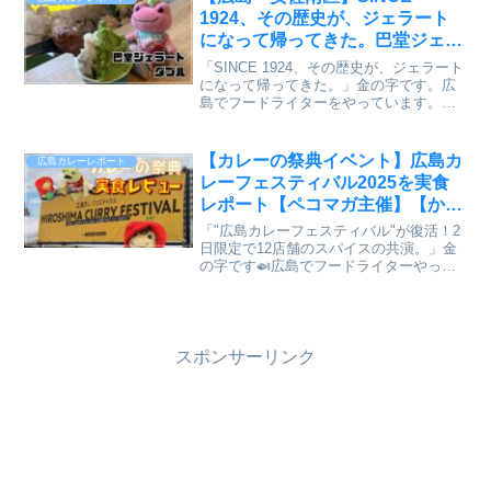
ュランにも載った千代田の...
1924、その歴史が、ジェラート
になって帰ってきた。巴堂ジェラ
ート（TOMOEDO GELATO）実
「SINCE 1924、その歴史が、ジェラート
食レビュー【かえるのピクルスと
になって帰ってきた。」金の字です。広
島でフードライターをやっています。広
実食レビュー】
島市安佐南区山本に、気になるジェラー
ト屋さんがあると知って行ってきまし
た。その名も巴堂ジェラート
【カレーの祭典イベント】広島カ
広島カレーレポート
（TOMOEDO GELA...
レーフェスティバル2025を実食
レポート【ペコマガ主催】【かえ
るのピクルスと実食レビュー】
「"広島カレーフェスティバル"が復活！2
日限定で12店舗のスパイスの共演。」金
の字です🍛広島でフードライターやって
います。今年も待ちに待ったこの日がや
ってきました🐸参加された方も、参加し
たかった方もいらっしゃると思います🐸
✨カレー好きのカレ...
スポンサーリンク