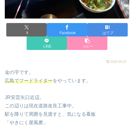
X
Facebook
はてブ
LINE
コピー
2026.05.23
金の字です。
広島でフードライター
をやっています。
JR安芸矢口近辺。
この辺りは現在道路改良工事中。
駅を降りて周囲を見渡すと、気になる看板
「やきにく屋風磨」