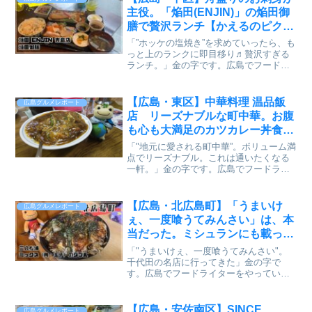
ュ...
主役。「焔田(ENJIN)」の焔田御
膳で贅沢ランチ【かえるのピクル
スと実食レビュー】
「”ホッケの塩焼き”を求めていったら、も
っと上のランクに即目移り♬贅沢すぎる
ランチ。」金の字です。広島でフードラ
イターをやっています。インスタで流れ
てきた、日替わりランチメニュー。内容
を見て、「行くしかない！」と即決。広
【広島・東区】中華料理 温品飯
広島グルメレポート
島市中区・吉島西にあ...
店 リーズナブルな町中華。お腹
も心も大満足のカツカレー丼食べ
てみた【かえるのピクルスと実食
「"地元に愛される町中華”。ボリューム満
レビュー】
点でリーズナブル。これは通いたくなる
一軒。」金の字です。広島でフードライ
ターをやっています。前から気になって
いたんです、この「温品飯店」。広島・
温品エリアに佇む、知る人ぞ知る隠れ家
【広島・北広島町】「うまいけ
広島グルメレポート
的な中華料理店。SN...
ぇ、一度喰うてみんさい」は、本
当だった。ミシュランにも載った
「三八松浦」のお好み焼きが、キ
「"うまいけぇ、一度喰うてみんさい"。
ャベツどっさりで威勢よかった
千代田の名店に行ってきた」金の字で
す。広島でフードライターをやっていま
【かえるのピクルスと実食レビュ
す。広島県北広島町、有田。山や田畑に
ー】
囲まれた静かな町に、その店はある。黄
色い暖簾に「三八」の文字。ここはミシ
【広島・安佐南区】SINCE
広島グルメレポート