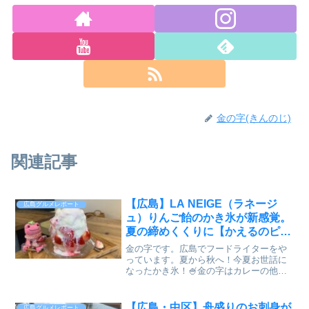
金の字(きんのじ)
関連記事
【広島】LA NEIGE（ラネージ
広島グルメレポート
ュ）りんご飴のかき氷が新感覚。
夏の締めくくりに【かえるのピク
ルスと実食レビュー】
金の字です。広島でフードライターをや
っています。夏から秋へ！今夏お世話に
なったかき氷！🍧金の字はカレーの他に
も、かき氷が大好きです！この夏、楽し
んできた「かき氷のお店」を紹介！牛田
にある「patisserie LA NEIGE (ラネージ
【広島・中区】舟盛りのお刺身が
広島グルメレポート