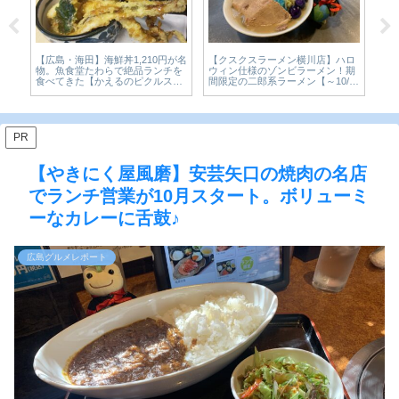
ロ
【広島・大手町】老舗和菓子屋
【今を楽しめ 祇園店】祇園の若者
【
期
「青柳屋」の濃い京抹茶氷が、本
の胃袋をつかんでいたガッツリ二
レ
31
気すぎた。宮島純氷×京抹茶のか
郎系ラーメン！移転します【広島
ス
き氷1,650円を実食【かえるのピク
グルメ】
ス
ルスと実食レビュー】
PR
【やきにく屋風磨】安芸矢口の焼肉の名店
でランチ営業が10月スタート。ボリューミ
ーなカレーに舌鼓♪
広島グルメレポート