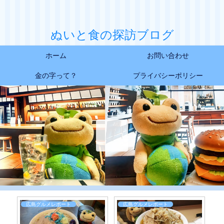
ぬいと食の探訪ブログ
ホーム
お問い合わせ
金の字って？
プライバシーポリシー
広島グルメレポート
日常お食事レポート
広島グ