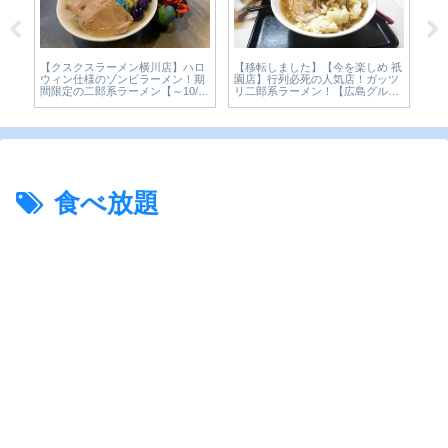
【移転しました】【今を楽しめ 祇
CoCo壱番屋「The牛咖喱」数量限
【広島・
園店】行列必死の人気店！ガッツ
定カレーを実食レビュー。2024年
レー「カ
リ二郎系ラーメン！【広島グル
10月【かえるのピクルスと実食レ
スカレー
メ】
ビュー】
スと実食
食べ放題