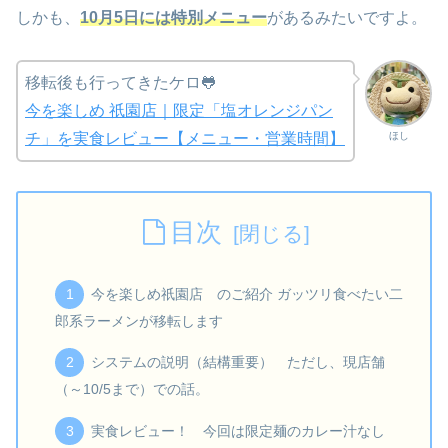
しかも、
10月5日には特別メニュー
があるみたいですよ。
移転後も行ってきたケロ🐸
今を楽しめ 祇園店｜限定「塩オレンジパン
ほし
チ」を実食レビュー【メニュー・営業時間】
目次
今を楽しめ祇園店 のご紹介 ガッツリ食べたい二
郎系ラーメンが移転します
システムの説明（結構重要） ただし、現店舗
（～10/5まで）での話。
実食レビュー！ 今回は限定麺のカレー汁なし