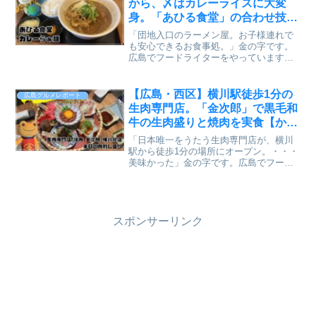
から、〆はカレーライスに大変
身。「あひる食堂」の合わせ技は
二度美味しかった【かえるのピク
「団地入口のラーメン屋。お子様連れで
ルスと実食レビュー】
も安心できるお食事処。」金の字です。
広島でフードライターをやっています。
広島市安佐南区山本に、口コミで人気が
広がっているラーメン屋さんがありま
す。店名は「麺彩kitchen あひる食堂」。
【広島・西区】横川駅徒歩1分の
広島グルメレポート
マンションの1階...
生肉専門店。「金次郎」で黒毛和
牛の生肉盛りと焼肉を実食【かえ
るのピクルスと実食レビュー】
「日本唯一をうたう生肉専門店が、横川
駅から徒歩1分の場所にオープン。・・・
美味かった」金の字です。広島でフード
ライターをやっています。広島市西区・
横川に、生肉専門店「焼肉 金次郎」横川
分店へ行ってきました。山口県岩国市で
誕生し、黒毛和牛のユ...
スポンサーリンク