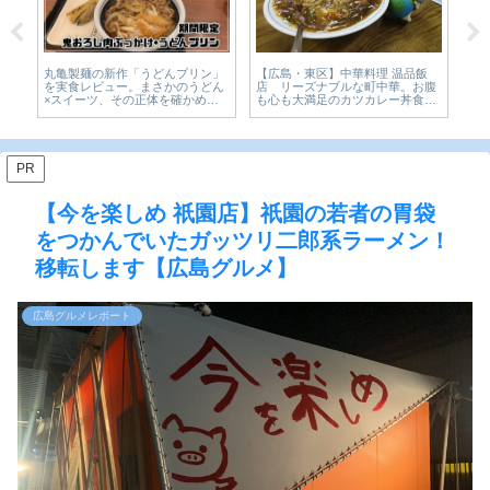
若者
丸亀製麺の新作「うどんプリン」
【広島・東区】中華料理 温品飯
【閉
二
を実食レビュー。まさかのうどん
店 リーズナブルな町中華。お腹
Ca
島
×スイーツ、その正体を確かめて
も心も大満足のカツカレー丼食べ
楽
きた【かえるのピクルスと実食レ
てみた【かえるのピクルスと実食
も
ビュー】
レビュー】
PR
【今を楽しめ 祇園店】祇園の若者の胃袋
をつかんでいたガッツリ二郎系ラーメン！
移転します【広島グルメ】
広島グルメレポート