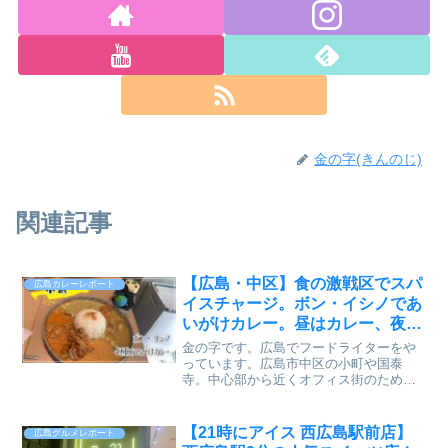
金の字(きんのじ)
関連記事
【広島・中区】食の激戦区でスパ
広島カレーレポート
イスチャージ。ボン・イシノであ
いがけカレー。昼はカレー、夜は
居酒屋の素敵なお店【かえるのピ
金の字です。広島でフードライターをや
クルスと実食レビュー】
っています。広島市中区の小町や国泰
寺。中心部から近くオフィス街のため、
食事の激戦区。この激戦区の中に、金の
字の好きなカレー屋さんがあります。黄
色の背景にメガネと髭のキャラクター。
【21時にアイス 西広島駅前店】
広島グルメレポート
昼はカレー屋で夜は居酒屋。...