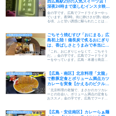
西広島駅2分の人気スイーツ店！
深夜24時まで楽しむインスタ映え
デザート
金の字です。広島でフードライターやっ
ています。夜9時。街に静けさが漂い始め
る頃、ふと甘い誘惑に駆られたことはあ
りませんか？夕食後のデザート、仕事帰
りのご褒美、デートの締めくくり。しか
し、遅くなればなるほどカフェは閉ま
ごちそう焼むすび「おにまる」広
広島グルメレポート
り、コンビニのアイスでは...
島初上陸！備長炭で炙るおにぎり
は、香ばしさとうまみで本当にご
ちそうだった【かえるのピクルス
「これ、おにぎりじゃなくて、ごちそう
と実食レビュー】
だ。」金の字です。広島でフードライタ
ーをやっています。広島・本通り商店街
に、愛知県発のごちそう焼むすび専門店
「おにまる」が初上陸。前から気になっ
ていて、ようやく行けました🐸✨行列の
【広島・南区】北京料理「太龍」
広島グルメレポート
できるおにぎり屋さんとい...
で酢豚定食とボリューム満点カツ
カレーを実食【かえるのピクルス
と実食レビュー】
「北京料理の老舗で、まさかのカツカレ
ーとの出会い。ボリューム満点の定食も
おススメ」金の字です。広島でフードラ
イターをやっています。広島市南区・皆
実町にある北京料理「太龍」。昼夜問わ
ず本格中華やボリューム満点の定食が楽
【広島・安佐南区】カレーらぁ麺
広島カレーレポート
しめるお店。金の字も何年...