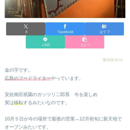
X
Facebook
はてブ
LINE
コピー
2026.06.16
金の字です。
広島のフードライター
やっています。
安佐南区祇園のガッツリ二郎系 今を楽しめ
実は
移転
するみたいなのです。
10月５日が今の場所で最後の営業→12月初旬に新天地で
オープンみたいです。