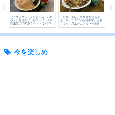
【広島・東区】中華料理 温品飯
】ハロ
【やきにく屋風磨】安芸矢口の焼
店 リーズナブルな町中華。お腹
ン！期
肉の名店でランチ営業が10月スタ
も心も大満足のカツカレー丼食べ
0/31
ート。ボリューミーなカレーに舌
てみた【かえるのピクルスと実食
鼓♪
レビュー】
今を楽しめ