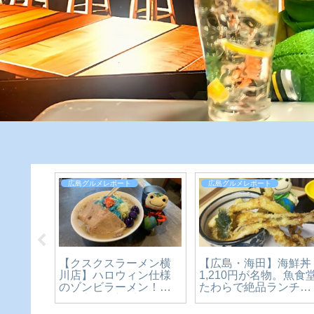
広島グルメレポート
広島グルメレポート
】【今
【広島・海田】海鮮丼
【クスクスラーメン横
店】行列
1,210円が名物。魚食
川店】ハロウィン仕様
ガッツ
たわらで絶品ランチを
のゾンビラーメン！期
ン！
食べてきた【かえるの
間限定の二郎系ラーメ
ピクルスと実食レビュ
ン【～10/31まで】