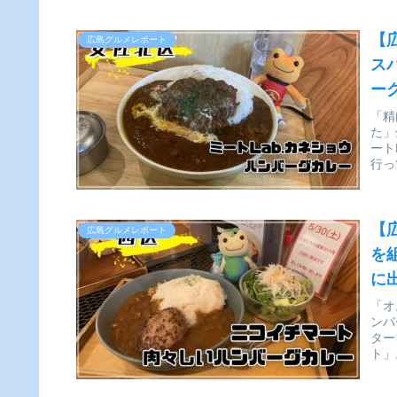
【
広島グルメレポート
ス
ー
実
「精
た」
ート
行っ
【
広島グルメレポート
を
に
「オ
ンバ
ター
ト」