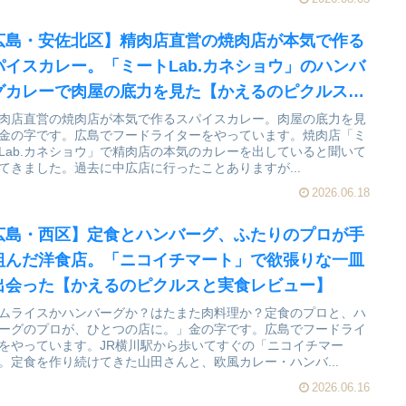
広島・安佐北区】精肉店直営の焼肉店が本気で作る
パイスカレー。「ミートLab.カネショウ」のハンバ
グカレーで肉屋の底力を見た【かえるのピクルスと
食レビュー】
肉店直営の焼肉店が本気で作るスパイスカレー。肉屋の底力を見
金の字です。広島でフードライターをやっています。焼肉店「ミ
Lab.カネショウ」で精肉店の本気のカレーを出していると聞いて
てきました。過去に中広店に行ったことありますが...
2026.06.18
広島・西区】定食とハンバーグ、ふたりのプロが手
組んだ洋食店。「ニコイチマート」で欲張りな一皿
出会った【かえるのピクルスと実食レビュー】
ムライスかハンバーグか？はたまた肉料理か？定食のプロと、ハ
ーグのプロが、ひとつの店に。」金の字です。広島でフードライ
をやっています。JR横川駅から歩いてすぐの「ニコイチマー
。定食を作り続けてきた山田さんと、欧風カレー・ハンバ...
2026.06.16