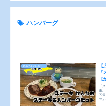
ー】
ハンバーグ
【
広島グルメレポート
「
【
「ス
由。
区天
め」