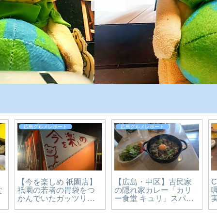
広島グルメレポート
広島グルメレポート
【今を楽しめ 祇園店】
【広島・中区】古民家
堂
祇園の若者の胃袋をつ
の隠れ家カレー「カリ
かんでいたガッツリ二
ー食堂 キュリ」スパイ
郎系ラーメン！移転し
スカレーを実食【かえ
ます【広島グルメ】
るのピクルスと実食レ