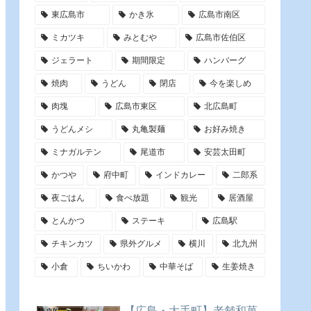
東広島市
かき氷
広島市南区
ミカツキ
みとむや
広島市佐伯区
ジェラート
期間限定
ハンバーグ
焼肉
うどん
閉店
今を楽しめ
肉塊
広島市東区
北広島町
うどんメシ
丸亀製麺
お好み焼き
ミナガルテン
尾道市
安芸太田町
かつや
府中町
インドカレー
二郎系
夜ごはん
食べ放題
観光
居酒屋
とんかつ
ステーキ
広島駅
チキンカツ
県外グルメ
横川
北九州
小倉
ちいかわ
中華そば
生姜焼き
【広島・大手町】老舗和菓