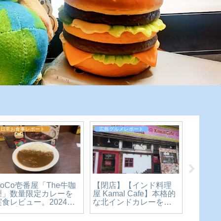
日常お食事レポート
広島グルメレポート
全国グル
【閉店】【インド料理
CoCo壱番屋「The牛咖
丸亀製
屋 Kamal Cafe】本格的
喱」数量限定カレーを
んプリ
な北インドカレーを楽
実食レビュー。2024年
ュー。
しめる素敵なお店。横
10月【かえるのピクル
スイー
川駅からもすぐ近くで
スと実食レビュー】
確かめ