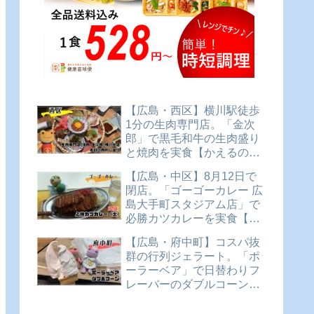
【広島・西区】横川駅徒歩
1分の生肉専門店。「金次
郎」で黒毛和牛の生肉盛り
と焼肉を実食【かえるのピ
クルスと実食レビュー】
【広島・中区】8月12日で
閉店。「ゴーゴーカレー 広
島大手町スタジアム店」で
必勝カツカレーを実食【か
えるのピクルスと実食レビ
【広島・府中町】コスパ抜
ュー】
群の行列ジェラート。「ポ
ーラーベア」で日替わりフ
レーバーのダブルコーンを
実食【かえるのピクルスと
実食レビュー】