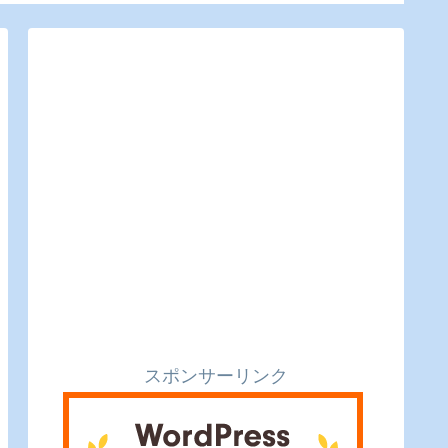
利便性もバッチリ。
のピク
ュー】
スポンサーリンク