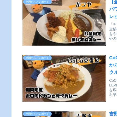
【
全国グルメレポート
パ
レ
「チ
全部
をや
やの
C
全国グルメレポート
か
ク
Co
LE
を広
お早
吉
全国グルメレポート