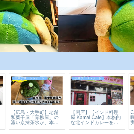
広島デザートレポート
広島グルメレポート
【閉店】【インド料理
【広島・大手町】老舗
列
屋 Kamal Cafe】本格的
和菓子屋「青柳屋」の
な北インドカレーを楽
濃い京抹茶氷が、本気
しめる素敵なお店。横
すぎた。宮島純氷×京抹
川駅からもすぐ近くで
茶のかき氷1,650円を実