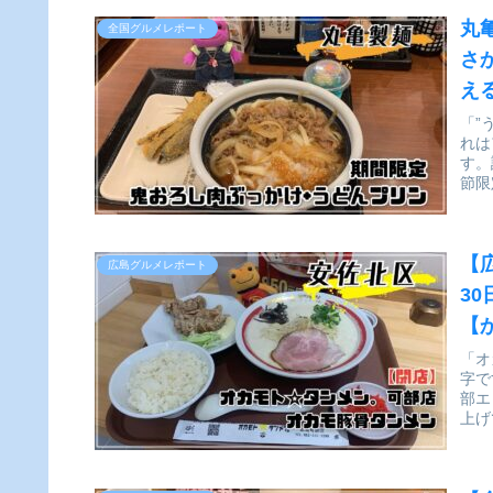
丸
全国グルメレポート
さ
え
「”
れは
す。
節限
【
広島グルメレポート
3
【
「オ
字で
部エ
上げ