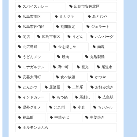
スパイスカレー
広島市安佐北区
広島市南区
ミカツキ
みとむや
広島市佐伯区
期間限定
ジェラート
閉店
広島市東区
うどん
ハンバーグ
北広島町
今を楽しめ
肉塊
うどんメシ
焼肉
丸亀製麺
ミナガルテン
府中町
観光
尾道市
安芸太田町
食べ放題
かつや
とんかつ
居酒屋
二郎系
お好み焼き
インドカレー
もつ鍋
馬刺し
広島駅
県外グルメ
北九州
小倉
ちいかわ
福島町
中華そば
生姜焼き
ホルモン天ぷら