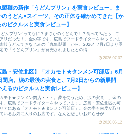
亀製麺の新作「うどんプリン」を実食レビュー。ま
かのうどん×スイーツ、その正体を確かめてきた【か
るのピクルスと実食レビュー】
うどんプリン”ってなに？まさかのうどんで！？食べてみたら…こ
アリだった！」金の字です。広島でフードライターをやっていま
讃岐うどんでおなじみの「丸亀製麺」から、2026年7月7日より季
定で「うどんプリン」が発売されましたとの情...
2026.07.07
広島・安佐北区】「オカモト★タンメン可部店」6月
0日閉店。涙の最後の実食と、7月2日からの新展開
かえるのピクルスと実食レビュー】
カモト★タンメン閉店・・・。夢を使うため、涙の実食。」金の
す。広島でフードライターをやっています。広島・安佐北区の可
リアにある「オカモト★タンメン可部店」。金の字も何度か取り
ているお気に入りのお店です。なんと悲しいお知らせが...
2026.06.12