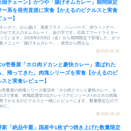
全国チェーン】かつや「揚げオムカレー」期間限定
ワー系を発売直後に実食【かえるのピクルスと実食
ビュー】
キンカツ、から揚げ、海老フライ、ハンバーグ、赤ウィンナー。
のせて大人のオムカレー！」金の字です。広島でフードライター
っています。2026年5月8日（金）から期間限定で登場した、かつ
新メニュー「揚げオムカレー」。発売から間もな...
2026.05.22
oCo壱番屋「ホロ肉ドカンと豪快カレー」選ばれた
ら、帰ってきた。肉塊シリーズを実食【かえるのピ
ルスと実食レビュー】
Co壱番屋の肉塊シリーズ復活作「ホロ肉ドカンと豪快カレー」を
VEL3で実食。肉塊総選挙1位のシャリアピンソース×ホロホロ肉塊
島でかえるのピクルスと一緒にレビューします。数量限定なので
めに。
2026.05.19
野家「絶品牛重」国産牛1枚ずつ焼き上げた数量限定