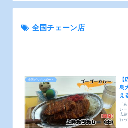
実食レ
ー】
全国チェーン店
【
全国グルメレポート
島
え
「あ
レー
広島
行っ