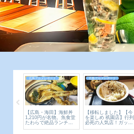
広島グルメレポート
広島グルメレポート
中華料
【広島・海田】海鮮丼
【移転しました】【今
リーズナ
1,210円が名物。魚食堂
を楽しめ 祇園店】行
お腹も
たわらで絶品ランチを
必死の人気店！ガッツ
ツカレ
食べてきた【かえるの
リ二郎系ラーメン！
【かえ
ピクルスと実食レビュ
【広島グルメ】