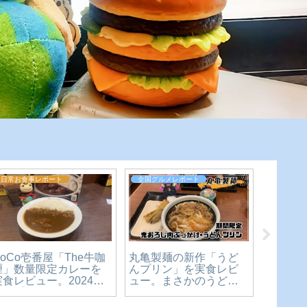
日常お食事レポート
全国グルメレポート
広島グル
丸亀製麺の新作「うど
CoCo壱番屋「The牛咖
【広島
んプリン」を実食レビ
喱」数量限定カレーを
の隠れ
ュー。まさかのうどん×
実食レビュー。2024年
ー食堂
スイーツ、その正体を
10月【かえるのピクル
スカレ
確かめてきた【かえる
スと実食レビュー】
るのピ