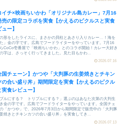
コイチ×映画ちいかわ「オリジナル島カレー」7月16
発売の限定コラボを実食【かえるのピクルスと実食
ビュー】
の形をしたライスに、まさかの貝柱とあさり入りカレー…！海を
た」金の字です。広島でフードライターをやっています。7月16
らCoCo壱番屋で「映画ちいかわ」とのコラボ開始！カレー大好き
の字は、さっそく行ってきました。見た目もかわ...
2026.07.16
全国チェーン】かつや「大判豚の生姜焼きとチキン
ツの合い盛り丼」期間限定を実食【かえるのピクル
と実食レビュー】
ブルにする？ トリプルにする？」選ぶのはあなた次第の大判生
き金の字です。広島でフードライターをやっています。全国チェ
の「かつや」で、2026年7月3日から期間限定で販売中の「大判豚
姜焼きとチキンカツの合い盛り丼」を実食してき...
2026.07.13