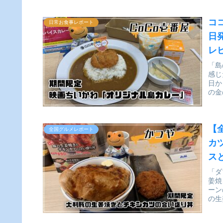
コ
日常お食事レポート
日
レ
「島
感じ
日か
の金
【
全国グルメレポート
カ
ス
「ダ
姜焼
ーン
の生