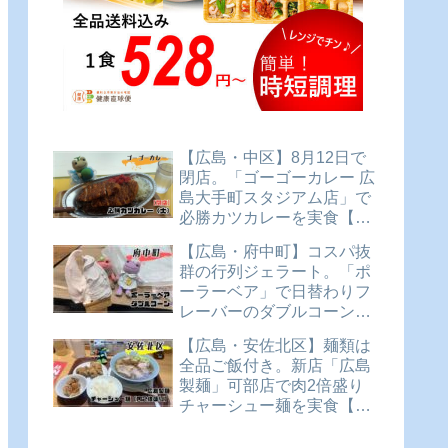
【広島・中区】8月12日で
閉店。「ゴーゴーカレー 広
島大手町スタジアム店」で
必勝カツカレーを実食【か
えるのピクルスと実食レビ
【広島・府中町】コスパ抜
ュー】
群の行列ジェラート。「ポ
ーラーベア」で日替わりフ
レーバーのダブルコーンを
実食【かえるのピクルスと
【広島・安佐北区】麺類は
実食レビュー】
全品ご飯付き。新店「広島
製麺」可部店で肉2倍盛り
チャーシュー麺を実食【か
えるのピクルスと実食レビ
ュー】