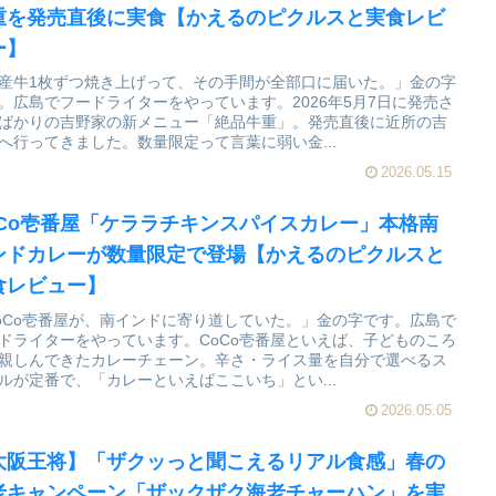
重を発売直後に実食【かえるのピクルスと実食レビ
ー】
産牛1枚ずつ焼き上げって、その手間が全部口に届いた。」金の字
。広島でフードライターをやっています。2026年5月7日に発売さ
ばかりの吉野家の新メニュー「絶品牛重」。発売直後に近所の吉
へ行ってきました。数量限定って言葉に弱い金...
2026.05.15
oCo壱番屋「ケララチキンスパイスカレー」本格南
ンドカレーが数量限定で登場【かえるのピクルスと
食レビュー】
oCo壱番屋が、南インドに寄り道していた。」金の字です。広島で
ドライターをやっています。CoCo壱番屋といえば、子どものころ
親しんできたカレーチェーン。辛さ・ライス量を自分で選べるス
ルが定番で、「カレーといえばここいち」とい...
2026.05.05
大阪王将】「ザクッっと聞こえるリアル食感」春の
老キャンペーン「ザックザク海老チャーハン」を実