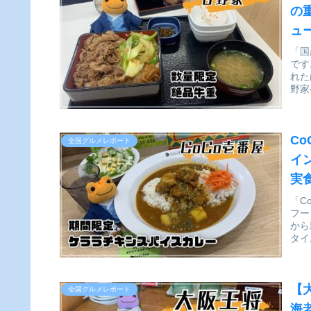
の
ュ
「国
です
れた
野家
C
全国グルメレポート
イ
実
「C
フー
から
タイ
【
全国グルメレポート
海