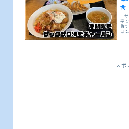
食
「ザ
字で
将で
はD
スポ