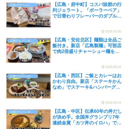
【広島・府中町】コスパ抜群の行
広島デザートレポート
列ジェラート。「ポーラーベア」
で日替わりフレーバーのダブルコ
ーンを実食【かえるのピクルスと
実食レビュー】
2026.08.05
【広島・安佐北区】麺類は全品ご
広島グルメレポート
飯付き。新店「広島製麺」可部店
で肉2倍盛りチャーシュー麺を実
食【かえるのピクルスと実食レビ
ュー】
2026.08.04
【広島・西区】ご飯とカレーはお
広島グルメレポート
かわり自由。新店「ステーキかん
なめ」でステーキ&ハンバーグを
実食【かえるのピクルスと実食レ
ビュー】
2026.08.03
【広島・中区】伝承60年の丼だし
広島グルメレポート
が決め手。全国丼グランプリ7年
連続金賞「カツ丼のイロハ」で味
わう国産ロースカツ丼【かえるの