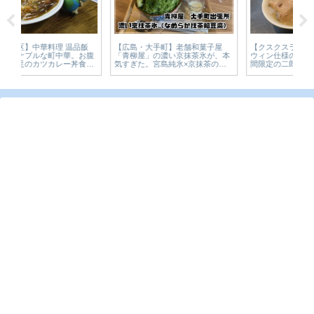
飯
【
【広島・大手町】老舗和菓子屋
【クスクスラーメン横川店】ハロ
腹
園
「青柳屋」の濃い京抹茶氷が、本
ウィン仕様のゾンビラーメン！期
べ
リ
気すぎた。宮島純氷×京抹茶のか
間限定の二郎系ラーメン【～10/31
食
メ
き氷1,650円を実食【かえるのピク
まで】
ルスと実食レビュー】