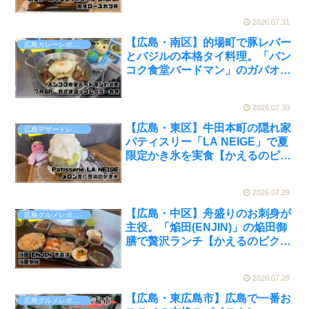
ピクルスと実食レビュー】
2026.07.31
【広島・南区】的場町で豚レバー
広島カレーレポート
とバジルの本格タイ料理。「バン
コク食堂バードマン」のガパオタ
ップムーラーカオを実食【かえる
のピクルスと実食レビュー】
2026.07.30
【広島・東区】牛田本町の隠れ家
広島デザートレポート
パティスリー「LA NEIGE」で夏
限定かき氷を実食【かえるのピク
ルスと実食レビュー】
2026.07.29
【広島・中区】舟盛りのお刺身が
広島グルメレポート
主役。「焔田(ENJIN)」の焔田御
膳で贅沢ランチ【かえるのピクル
スと実食レビュー】
2026.07.28
【広島・東広島市】広島で一番お
広島グルメレポート