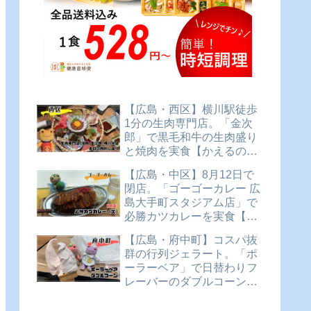
【広島・西区】横川駅徒歩
1分の生肉専門店。「金次
郎」で黒毛和牛の生肉盛り
と焼肉を実食【かえるのピ
クルスと実食レビュー】
【広島・中区】8月12日で
閉店。「ゴーゴーカレー 広
島大手町スタジアム店」で
必勝カツカレーを実食【か
えるのピクルスと実食レビ
【広島・府中町】コスパ抜
ュー】
群の行列ジェラート。「ポ
ーラーベア」で日替わりフ
レーバーのダブルコーンを
実食【かえるのピクルスと
実食レビュー】