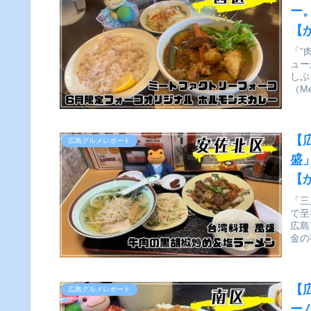
ー
【
「”
ュー
しぶ
（Me
【
広島グルメレポート
盛
【
「三
で至
広島
金の
【
広島グルメレポート
ー