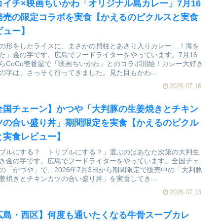
コイチ×映画ちいかわ「オリジナル島カレー」7月16
発売の限定コラボを実食【かえるのピクルスと実食
ビュー】
の形をしたライスに、まさかの貝柱とあさり入りカレー…！海を
た」金の字です。広島でフードライターをやっています。7月16
らCoCo壱番屋で「映画ちいかわ」とのコラボ開始！カレー大好き
の字は、さっそく行ってきました。見た目もかわ...
2026.07.16
全国チェーン】かつや「大判豚の生姜焼きとチキン
ツの合い盛り丼」期間限定を実食【かえるのピクル
と実食レビュー】
ブルにする？ トリプルにする？」選ぶのはあなた次第の大判生
き金の字です。広島でフードライターをやっています。全国チェ
の「かつや」で、2026年7月3日から期間限定で販売中の「大判豚
姜焼きとチキンカツの合い盛り丼」を実食してき...
2026.07.13
広島・西区】何度も通いたくなる牛骨スープカレ