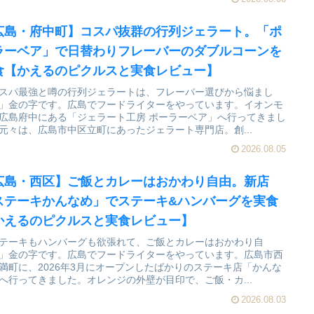
広島・府中町】コスパ抜群の行列ジェラート。「ポ
ラーベア」で日替わりフレーバーのダブルコーンを
食【かえるのピクルスと実食レビュー】
スパ最強と噂の行列ジェラートは、フレーバー選びから悩まし
」金の字です。広島でフードライターをやっています。イオンモ
広島府中にある「ジェラート工房 ポーラーベア」へ行ってきまし
元々は、広島市中区立町にあったジェラート専門店。創...
2026.08.05
広島・西区】ご飯とカレーはおかわり自由。新店
ステーキかんなめ」でステーキ&ハンバーグを実食
かえるのピクルスと実食レビュー】
テーキもハンバーグも欲張れて、ご飯とカレーはおかわり自
」金の字です。広島でフードライターをやっています。広島市西
満町に、2026年3月にオープンしたばかりのステーキ店「かんな
へ行ってきました。オレンジの外壁が目印で、ご飯・カ...
2026.08.03