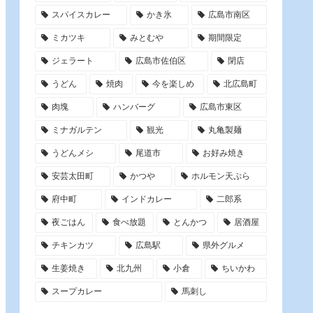
スパイスカレー
かき氷
広島市南区
ミカツキ
みとむや
期間限定
ジェラート
広島市佐伯区
閉店
うどん
焼肉
今を楽しめ
北広島町
肉塊
ハンバーグ
広島市東区
ミナガルテン
観光
丸亀製麺
うどんメシ
尾道市
お好み焼き
安芸太田町
かつや
ホルモン天ぷら
府中町
インドカレー
二郎系
夜ごはん
食べ放題
とんかつ
居酒屋
チキンカツ
広島駅
県外グルメ
生姜焼き
北九州
小倉
ちいかわ
スープカレー
馬刺し