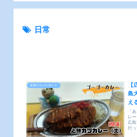
食【かえるのピクルス
と実食レビュー】
日常
【
全国グルメレポート
島
え
「あ
レー
広島
行っ