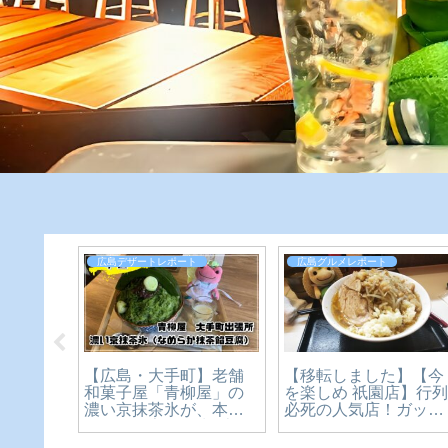
広島デザートレポート
広島グルメレポート
【移転しました】【今
メン横
【広島・大手町】老舗
を楽しめ 祇園店】行
ン仕様
和菓子屋「青柳屋」の
必死の人気店！ガッツ
ン！期
濃い京抹茶氷が、本気
リ二郎系ラーメン！
ラーメ
すぎた。宮島純氷×京抹
【広島グルメ】
で】
茶のかき氷1,650円を実