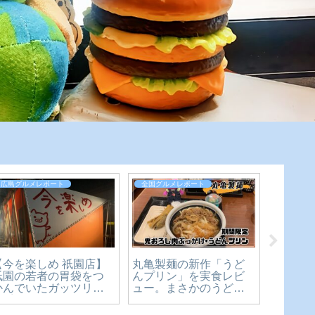
広島グルメレポート
全国グルメレポート
広島グル
【広島
【今を楽しめ 祇園店】
丸亀製麺の新作「うど
1,21
祇園の若者の胃袋をつ
んプリン」を実食レビ
たわら
かんでいたガッツリ二
ュー。まさかのうどん×
食べて
郎系ラーメン！移転し
スイーツ、その正体を
ピクル
ます【広島グルメ】
確かめてきた【かえる