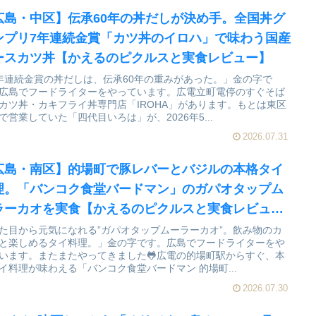
広島・中区】伝承60年の丼だしが決め手。全国丼グ
ンプリ7年連続金賞「カツ丼のイロハ」で味わう国産
ースカツ丼【かえるのピクルスと実食レビュー】
年連続金賞の丼だしは、伝承60年の重みがあった。」金の字で
広島でフードライターをやっています。広電立町電停のすぐそば
カツ丼・カキフライ丼専門店「IROHA」があります。もとは東区
で営業していた「四代目いろは」が、2026年5...
2026.07.31
広島・南区】的場町で豚レバーとバジルの本格タイ
理。「バンコク食堂バードマン」のガパオタップム
ラーカオを実食【かえるのピクルスと実食レビュ
】
た目から元気になれる”ガパオタップムーラーカオ”。飲み物のカ
と楽しめるタイ料理。」金の字です。広島でフードライターをや
います。またまたやってきました🐸広電の的場町駅からすぐ、本
イ料理が味わえる「バンコク食堂バードマン 的場町...
2026.07.30