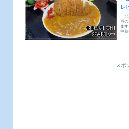
レ
「北
点の
ます
中華
スポ