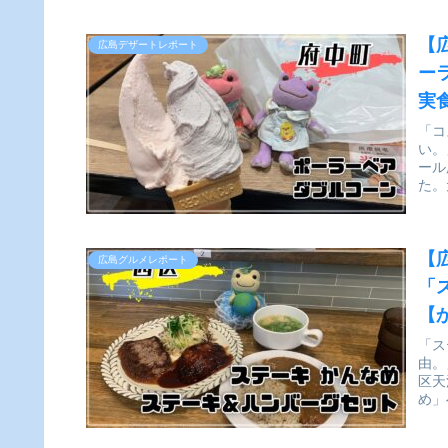
【
広島デザートレポート
ー
実
「コ
い。
ール
た。
【
広島グルメレポート
「
【
「ス
由。
区天
め」