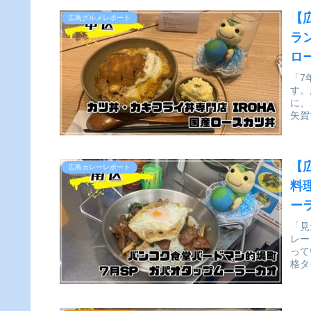
【
広島グルメレポート
ラ
ロ
「7
す。
に、
矢賀
【
広島カレーレポート
料
ー
ー
「見
レー
って
格タ