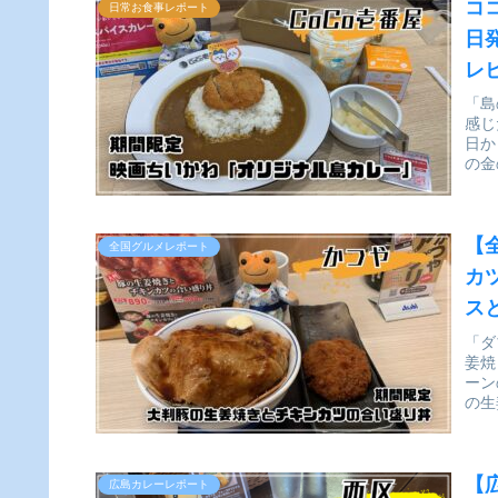
コ
日常お食事レポート
日
レ
「島
感じ
日か
の金
【
全国グルメレポート
カ
ス
「ダ
姜焼
ーン
の生
【
広島カレーレポート