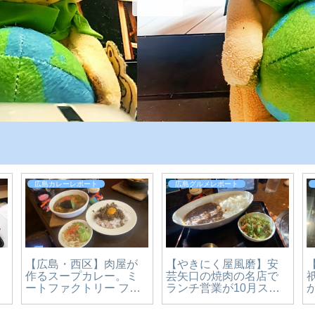
広島カレーレポート
広島グルメレポート
【広島・西区】肉屋が
【やきにく屋風磨】安
列
作るスープカレー。ミ
芸矢口の焼肉の名店で
ートファクトリー フォ
ランチ営業が10月スタ
ーコを実食レビュー
ート。ボリューミーな
【かえるのピクルスと
カレーに舌鼓♪