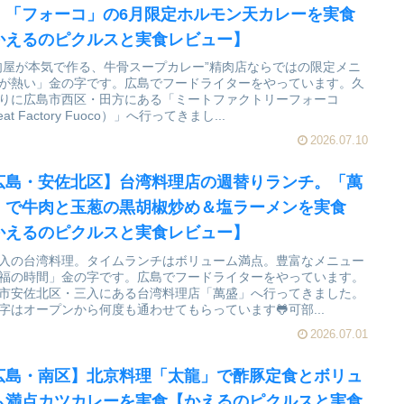
。「フォーコ」の6月限定ホルモン天カレーを実食
かえるのピクルスと実食レビュー】
肉屋が本気で作る、牛骨スープカレー”精肉店ならではの限定メニ
が熱い」金の字です。広島でフードライターをやっています。久
りに広島市西区・田方にある「ミートファクトリーフォーコ
at Factory Fuoco）」へ行ってきまし...
2026.07.10
広島・安佐北区】台湾料理店の週替りランチ。「萬
」で牛肉と玉葱の黒胡椒炒め＆塩ラーメンを実食
かえるのピクルスと実食レビュー】
入の台湾料理。タイムランチはボリューム満点。豊富なメニュー
福の時間」金の字です。広島でフードライターをやっています。
市安佐北区・三入にある台湾料理店「萬盛」へ行ってきました。
字はオープンから何度も通わせてもらっています🐸可部...
2026.07.01
広島・南区】北京料理「太龍」で酢豚定食とボリュ
ム満点カツカレーを実食【かえるのピクルスと実食