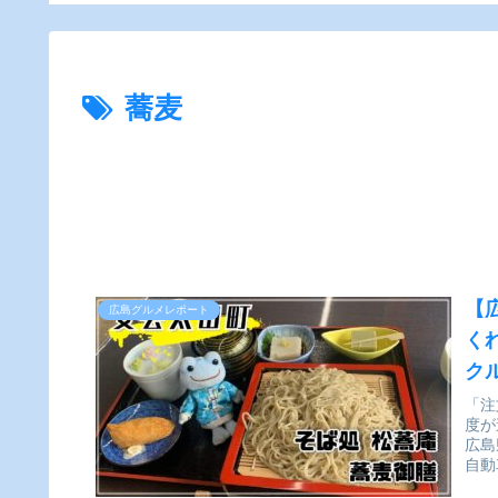
ー】
食【かえるのピクルス
と実食レビュー】
蕎麦
【
広島グルメレポート
く
ク
「注
度が
広島
自動