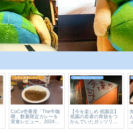
日常お食事レポート
広島グルメレポート
CoCo壱番屋「The牛咖
【今を楽しめ 祇園店】
喱」数量限定カレーを
祇園の若者の胃袋をつ
実食レビュー。2024年
かんでいたガッツリ二
抹
10月【かえるのピクル
郎系ラーメン！移転し
実
スと実食レビュー】
ます【広島グルメ】