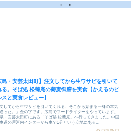
広島・安芸太田町】注文してから生ワサビを引いて
れる。そば処 松蕎庵の蕎麦御膳を実食【かえるのピ
ルスと実食レビュー】
文してから生ワサビを引いてくれる、そこから始まる一杯の本気
違った。」金の字です。広島でフードライターをやっています。
県・安芸太田町にある「そば処 松蕎庵」へ行ってきました。中国
車道の戸河内インターから車で1分という立地にある...
2026.05.01