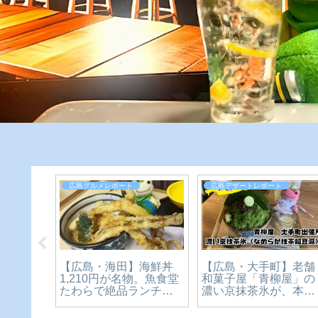
広島グルメレポート
広島デザートレポート
【広島・海田】海鮮丼
メン横
【広島・大手町】老舗
1,210円が名物。魚食堂
ン仕様
和菓子屋「青柳屋」の
たわらで絶品ランチを
ン！期
濃い京抹茶氷が、本気
食べてきた【かえるの
ラーメ
すぎた。宮島純氷×京
ピクルスと実食レビュ
で】
茶のかき氷1,650円を