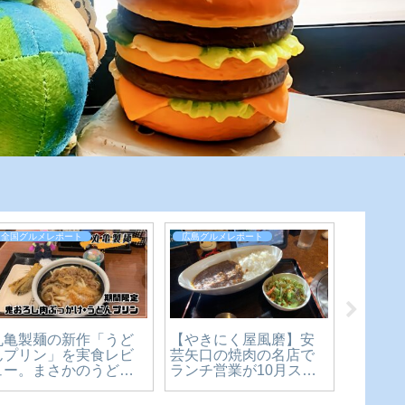
全国グルメレポート
広島グルメレポート
広島グル
【広島
丸亀製麺の新作「うど
【やきにく屋風磨】安
理 温
んプリン」を実食レビ
芸矢口の焼肉の名店で
ブルな
ュー。まさかのうどん×
ランチ営業が10月スタ
心も大
スイーツ、その正体を
ート。ボリューミーな
ー丼食
確かめてきた【かえる
カレーに舌鼓♪