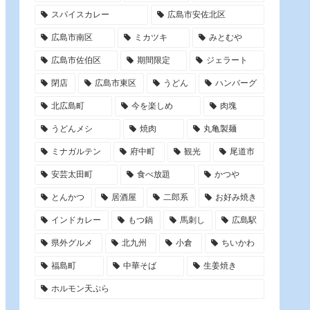
スパイスカレー
広島市安佐北区
広島市南区
ミカツキ
みとむや
広島市佐伯区
期間限定
ジェラート
閉店
広島市東区
うどん
ハンバーグ
北広島町
今を楽しめ
肉塊
うどんメシ
焼肉
丸亀製麺
ミナガルテン
府中町
観光
尾道市
安芸太田町
食べ放題
かつや
とんかつ
居酒屋
二郎系
お好み焼き
インドカレー
もつ鍋
馬刺し
広島駅
県外グルメ
北九州
小倉
ちいかわ
福島町
中華そば
生姜焼き
ホルモン天ぷら