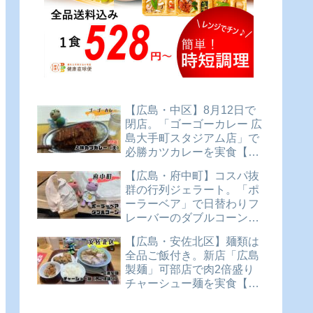
【広島・中区】8月12日で
閉店。「ゴーゴーカレー 広
島大手町スタジアム店」で
必勝カツカレーを実食【か
えるのピクルスと実食レビ
【広島・府中町】コスパ抜
ュー】
群の行列ジェラート。「ポ
ーラーベア」で日替わりフ
レーバーのダブルコーンを
実食【かえるのピクルスと
【広島・安佐北区】麺類は
実食レビュー】
全品ご飯付き。新店「広島
製麺」可部店で肉2倍盛り
チャーシュー麺を実食【か
えるのピクルスと実食レビ
ュー】