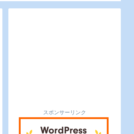
るのピ
のピクルスと実食レビ
ビュー
ュー】
スポンサーリンク