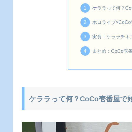
ケララって何？C
ホロライブ×CoC
実食！ケララチキ
まとめ：CoCo壱
ケララって何？CoCo壱番屋で