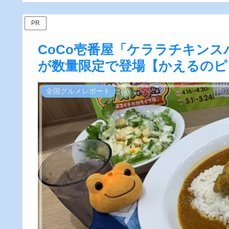
食レビ
ビュー】
PR
CoCo壱番屋「ケララチキン
が数量限定で登場【かえるのピ
全国グルメレポート