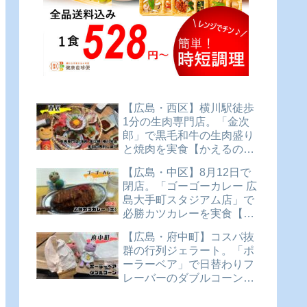
【広島・西区】横川駅徒歩
1分の生肉専門店。「金次
郎」で黒毛和牛の生肉盛り
と焼肉を実食【かえるのピ
クルスと実食レビュー】
【広島・中区】8月12日で
閉店。「ゴーゴーカレー 広
島大手町スタジアム店」で
必勝カツカレーを実食【か
えるのピクルスと実食レビ
【広島・府中町】コスパ抜
ュー】
群の行列ジェラート。「ポ
ーラーベア」で日替わりフ
レーバーのダブルコーンを
実食【かえるのピクルスと
実食レビュー】