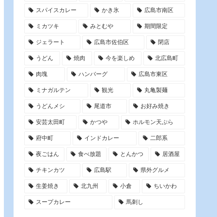
スパイスカレー
かき氷
広島市南区
ミカツキ
みとむや
期間限定
ジェラート
広島市佐伯区
閉店
うどん
焼肉
今を楽しめ
北広島町
肉塊
ハンバーグ
広島市東区
ミナガルテン
観光
丸亀製麺
うどんメシ
尾道市
お好み焼き
安芸太田町
かつや
ホルモン天ぷら
府中町
インドカレー
二郎系
夜ごはん
食べ放題
とんかつ
居酒屋
チキンカツ
広島駅
県外グルメ
生姜焼き
北九州
小倉
ちいかわ
スープカレー
馬刺し