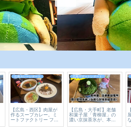
広島カレーレポート
広島デザートレポート
【広島・西区】肉屋が
【広島・大手町】老舗
屋
作るスープカレー。ミ
和菓子屋「青柳屋」の
イ
ートファクトリー フォ
濃い京抹茶氷が、本気
ーコを実食レビュー
すぎた。宮島純氷×京抹
【かえるのピクルスと
茶のかき氷1,650円を実