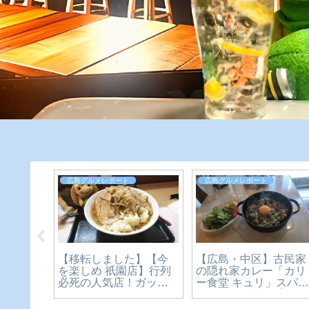
広島グルメレポート
広島グルメレポート
【移転しました】【今
「うど
【広島・中区】古民家
を楽しめ 祇園店】行列
食レビ
の隠れ家カレー「カリ
必死の人気店！ガッツ
うどん×
ー食堂 キュリ」スパ
リ二郎系ラーメン！
正体を
スカレーを実食【かえ
【広島グルメ】
かえる
るのピクルスと実食レ