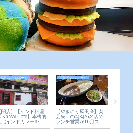
広島グルメレポート
広島グルメレポート
広島グル
【閉店】【インド料理
【やきにく屋風磨】安
【クス
 Kamal Cafe】本格的
芸矢口の焼肉の名店で
川店】
な北インドカレーを楽
ランチ営業が10月スタ
のゾン
しめる素敵なお店。横
ート。ボリューミーな
間限定
川駅からもすぐ近くで
カレーに舌鼓♪
ン【～1