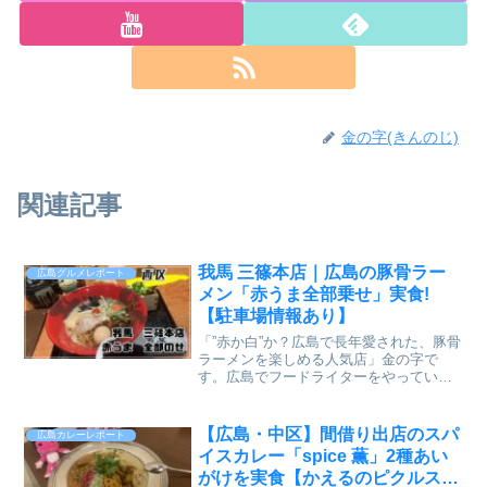
金の字(きんのじ)
関連記事
我馬 三篠本店｜広島の豚骨ラー
広島グルメレポート
メン「赤うま全部乗せ」実食!
【駐車場情報あり】
「”赤か白”か？広島で長年愛された、豚骨
ラーメンを楽しめる人気店」金の字で
す。広島でフードライターをやっていま
す。広島のラーメン好きなら一度は耳に
する、豚骨ラーメンの名店。今回紹介す
るのは、西区三篠町にある 我馬（がば）
【広島・中区】間借り出店のスパ
広島カレーレポート
三篠本店。赤うまと白...
イスカレー「spice 薫」2種あい
がけを実食【かえるのピクルスと