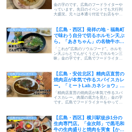
実食レビュー】
金の字のです。広島のフードライターや
っています。先日のイベントでも大行列
大盛況。元々は本通り付近でお店をやっ
ていた、あの有名カレー店【spice 薫】さ
ん今は移転のために準備をしながら力を
ためている状態です。そんなspice 薫さん
【広島・西区】発祥の地・福島町
広島グルメレポート
が、間借...
で味わう自分で切るホルモン天ぷ
ら。「あきちゃん」の名物牛ホル
モン肉【かえるのピクルスと実食
「これが"広島のソウルフード"。ホルモ
レビュー】
ン天ぷらとでんがくうどんでホルモン三
昧」金の字です。広島でフードライター
をやっています。ホルモン天ぷら発祥の
地・広島市西区福島町にある「中華そ
ば、めし、天ぷら あきちゃん」。牛ホル
【広島・安佐北区】精肉店直営の
広島グルメレポート
モン肉の天ぷらを、お客...
焼肉店が本気で作るスパイスカレ
ー。「ミートLab.カネショウ」の
ハンバーグカレーで肉屋の底力を
「精肉店直営の焼肉店が本気で作るスパ
見た【かえるのピクルスと実食レ
イスカレー。肉屋の底力を見た」金の字
です。広島でフードライターをやってい
ビュー】
ます。焼肉店「ミートLab.カネショウ」
で精肉店の本気のカレーを出していると
聞いて行ってきました。過去に中広店に
【広島・西区】横川駅徒歩1分の
広島グルメレポート
行ったことありますが...
生肉専門店。「金次郎」で黒毛和
牛の生肉盛りと焼肉を実食【かえ