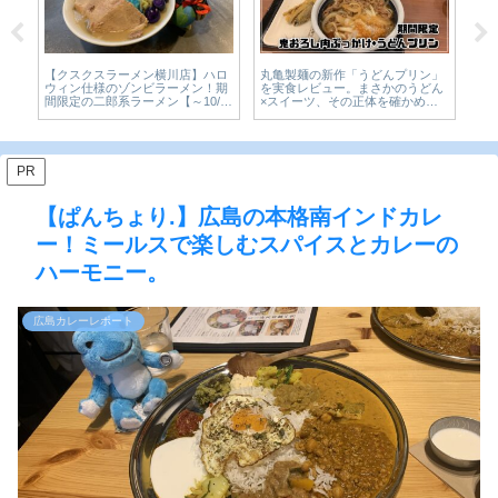
【
ン」
CoCo壱番屋「The牛咖喱」数量限
【広島・西区】肉屋が作るスープ
C
どん
定カレーを実食レビュー。2024年
カレー。ミートファクトリー フォ
楽
て
10月【かえるのピクルスと実食レ
ーコを実食レビュー【かえるのピ
も
食レ
ビュー】
クルスと実食レビュー】
PR
【ぱんちょり.】広島の本格南インドカレ
ー！ミールスで楽しむスパイスとカレーの
ハーモニー。
広島カレーレポート