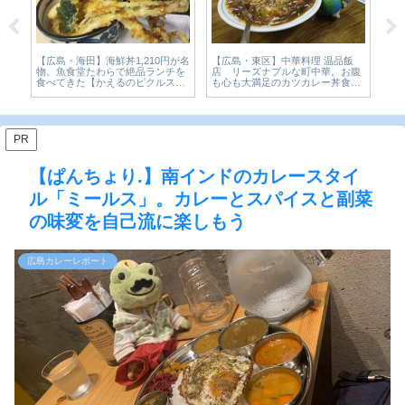
 祇
【広島・海田】海鮮丼1,210円が名
【広島・東区】中華料理 温品飯
【
ツ
物。魚食堂たわらで絶品ランチを
店 リーズナブルな町中華。お腹
「
食べてきた【かえるのピクルスと
も心も大満足のカツカレー丼食べ
気
実食レビュー】
てみた【かえるのピクルスと実食
き氷
レビュー】
ル
PR
【ぱんちょり.】南インドのカレースタイ
ル「ミールス」。カレーとスパイスと副菜
の味変を自己流に楽しもう
広島カレーレポート