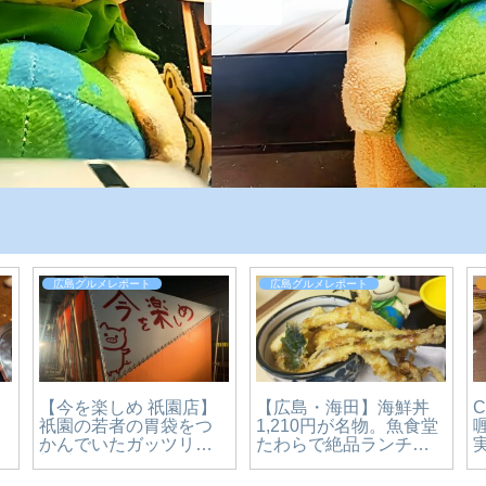
ート
広島グルメレポート
全国グルメレポート
【広島・東区】中華料
ラーメン横
丸亀製麺の新作「
理 温品飯店 リーズナ
ウィン仕様
んプリン」を実食
ブルな町中華。お腹も
ーメン！期
ュー。まさかのう
心も大満足のカツカレ
郎系ラーメ
スイーツ、その正
ー丼食べてみた【かえ
31まで】
確かめてきた【か