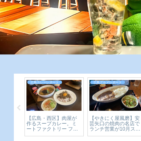
お食事レポート
広島グルメレポート
広島グルメレポ
Co壱番屋「The牛咖
【広島・中区】古民家
【クスクス
数量限定カレーを
の隠れ家カレー「カリ
川店】ハロ
レビュー。2024年
ー食堂 キュリ」スパイ
のゾンビラ
月【かえるのピクル
スカレーを実食【かえ
間限定の二
実食レビュー】
るのピクルスと実食レ
ン【～10/