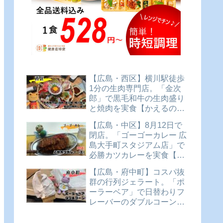
【広島・西区】横川駅徒歩
1分の生肉専門店。「金次
郎」で黒毛和牛の生肉盛り
と焼肉を実食【かえるのピ
クルスと実食レビュー】
【広島・中区】8月12日で
閉店。「ゴーゴーカレー 広
島大手町スタジアム店」で
必勝カツカレーを実食【か
えるのピクルスと実食レビ
【広島・府中町】コスパ抜
ュー】
群の行列ジェラート。「ポ
ーラーベア」で日替わりフ
レーバーのダブルコーンを
実食【かえるのピクルスと
実食レビュー】