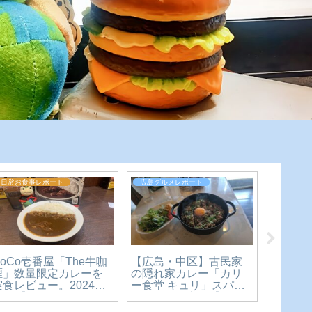
広島グルメレポート
広島グルメレポート
【移転しました】【今
【閉店】【インド料理
うど
を楽しめ 祇園店】行列
屋 Kamal Cafe】本格的
レビ
必死の人気店！ガッツ
な北インドカレーを楽
どん×
リ二郎系ラーメン！
しめる素敵なお店。横
体を
【広島グルメ】
川駅からもすぐ近くで
える