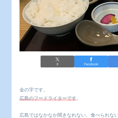
X
Facebook
金の字です。
広島のフードライターです
。
広島ではなかなか聞きなれない、食べられな