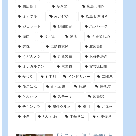
東広島市
かき氷
広島市南区
ミカツキ
みとむや
広島市佐伯区
ジェラート
期間限定
ハンバーグ
焼肉
うどん
閉店
今を楽しめ
肉塊
広島市東区
北広島町
うどんメシ
丸亀製麺
お好み焼き
ミナガルテン
尾道市
安芸太田町
かつや
府中町
インドカレー
二郎系
夜ごはん
食べ放題
観光
居酒屋
とんかつ
ステーキ
広島駅
チキンカツ
県外グルメ
横川
北九州
小倉
ちいかわ
中華そば
生姜焼き
【広島・大手町】老舗和菓