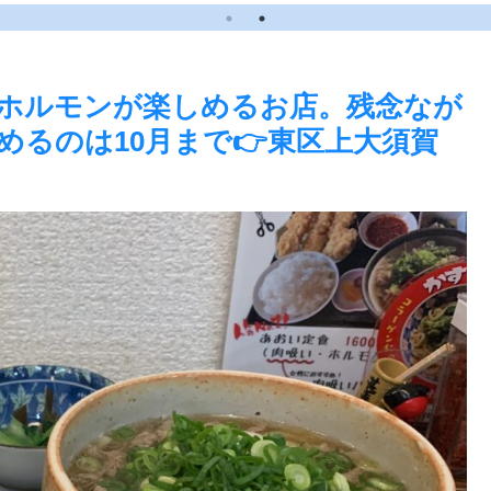
るのピクルスと実食レ
のピクルスと実食
ビュー】
ュー】
ホルモンが楽しめるお店。残念なが
めるのは10月まで👉東区上大須賀