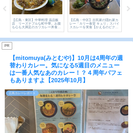
【
カ
【広島・大手町】老舗和菓子屋
CoCo壱番屋「The牛咖喱」数量限
園
パイ
「青柳屋」の濃い京抹茶氷が、本
定カレーを実食レビュー。2024年
リ
ル
気すぎた。宮島純氷×京抹茶のか
10月【かえるのピクルスと実食レ
メ
き氷1,650円を実食【かえるのピク
ビュー】
ルスと実食レビュー】
PR
【mitomuya(みとむや)】10月は4周年の週
替わりカレー。気になる5週目のメニュー
は一番人気なあのカレー！？４周年パフェ
もありますよ【2025年10月】
広島カレーレポート