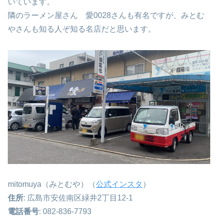
いています。
隣のラーメン屋さん 愛0028さんも有名ですが、みとむ
やさんも知る人ぞ知る名店だと思います。
mitomuya（みとむや）（
公式インスタ
）
住所
: 広島市安佐南区緑井2丁目12-1
電話番号
: 082-836-7793