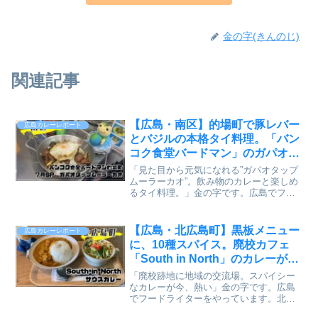
金の字(きんのじ)
関連記事
【広島・南区】的場町で豚レバー
広島カレーレポート
とバジルの本格タイ料理。「バン
コク食堂バードマン」のガパオタ
ップムーラーカオを実食【かえる
「見た目から元気になれる”ガパオタップ
のピクルスと実食レビュー】
ムーラーカオ”。飲み物のカレーと楽しめ
るタイ料理。」金の字です。広島でフー
ドライターをやっています。またまたや
ってきました🐸広電の的場町駅からす
ぐ、本格タイ料理が味わえる「バンコク
【広島・北広島町】黒板メニュー
広島カレーレポート
食堂バードマン 的場町...
に、10種スパイス。廃校カフェ
「South in North」のカレーが
今、熱い【かえるのピクルスと実
「廃校跡地に地域の交流場。スパイシー
食レビュー】
なカレーが今、熱い」金の字です。広島
でフードライターをやっています。北広
島町に、廃校になった小学校をそのまま