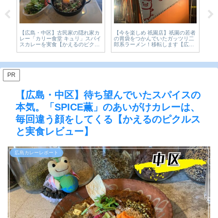
プ
【広島・中区】古民家の隠れ家カ
【今を楽しめ 祇園店】祇園の若者
【
フォ
レー「カリー食堂 キュリ」スパイ
の胃袋をつかんでいたガッツリ二
ウ
ピ
スカレーを実食【かえるのピクル
郎系ラーメン！移転します【広島
間限
スと実食レビュー】
グルメ】
ま
PR
【広島・中区】待ち望んでいたスパイスの
本気。「SPICE薫」のあいがけカレーは、
毎回違う顔をしてくる【かえるのピクルス
と実食レビュー】
広島カレーレポート