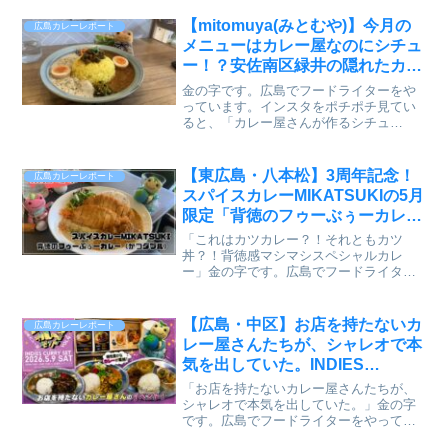
使ったカフェがあると聞いて、しかもカ
レーを扱っていると聞いて、ずっと気に
【mitomuya(みとむや)】今月の
広島カレーレポート
なっていました。「Sou...
メニューはカレー屋なのにシチュ
ー！？安佐南区緑井の隠れたカフ
ェでこだわりのカレーを体験
金の字です。広島でフードライターをや
【2024.12】
っています。インスタをポチポチ見てい
ると、「カレー屋さんが作るシチュ
ー」？え、めっちゃ気になるじゃん！流
れて来た情報を元に、久しぶりの
mitomuya(みとむや)さんヘ安佐南区はカ
【東広島・八本松】3周年記念！
広島カレーレポート
レーの激戦区でもあります...
スパイスカレーMIKATSUKIの5月
限定「背徳のフゥーぶぅーカレ
ー」は、カツカレーとカツ丼の境
「これはカツカレー？！それともカツ
界線を壊しにきた【かえるのピク
丼？！背徳感マシマシスペシャルカレ
ー」金の字です。広島でフードライター
ルスと実食レビュー】
をやっています。東広島・八本松の人気
店「スパイスカレーMIKATSUKI（ミカツ
キ）」が、3周年を記念したスペシャルイ
【広島・中区】お店を持たないカ
広島カレーレポート
ベントを開催。「ス...
レー屋さんたちが、シャレオで本
気を出していた。INDIES
CURRY SET VOL.4【かえるのピ
「お店を持たないカレー屋さんたちが、
クルスと実食レビュー】
シャレオで本気を出していた。」金の字
です。広島でフードライターをやってい
ます。以前からずっと気になっていた