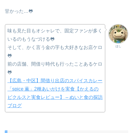
甘かった…🐸
味も見た目もオシャレで、固定ファンが多く
いるのもうなづける🐸
ほし
そして、かく言う金の字も大好きなお店ケロ
🐸
前の店舗、間借り時代も行ったことあるケロ
🐸
【広島・中区】間借り出店のスパイスカレー
「spice 薫」2種あいがけを実食【かえるの
ピクルスと実食レビュー】 – ぬいと食の探訪
ブログ