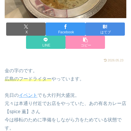
X
Facebook
はてブ
LINE
コピー
2026.05.23
金の字のです。
広島のフードライター
やっています。
先日の
イベント
でも大行列大盛況。
元々は本通り付近でお店をやっていた、あの有名カレー店
【spice 薫】さん
今は移転のために準備をしながら力をためている状態で
す。