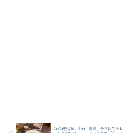
CoCo壱番屋「The牛咖喱」数量限定カレ