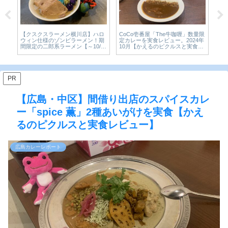
【移転しました】【今を楽しめ 祇
he牛咖喱」数量限
【広島・大手町】老舗和菓子
園店】行列必死の人気店！ガッツ
ュー。2024年
「青柳屋」の濃い京抹茶氷が
リ二郎系ラーメン！【広島グル
ピクルスと実食レ
気すぎた。宮島純氷×京抹茶の
メ】
き氷1,650円を実食【かえる
ルスと実食レビュー】
PR
【広島・中区】間借り出店のスパイスカレ
ー「spice 薫」2種あいがけを実食【かえ
るのピクルスと実食レビュー】
広島カレーレポート