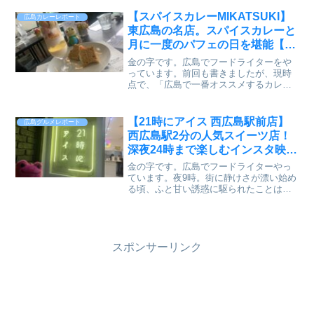
専門店「IROHA」があります。もとは東
区矢賀で営業していた「四代目いろは」
【スパイスカレーMIKATSUKI】
広島カレーレポート
が、2026年5...
東広島の名店。スパイスカレーと
月に一度のパフェの日を堪能【か
えるのピクルス】(2025.09)
金の字です。広島でフードライターをや
っています。前回も書きましたが、現時
点で、「広島で一番オススメするカレー
屋さんは？」と聞かれると、ノールック
でこう答えます。八本松の「スパイスカ
レーMIKATSUKI」（スパイスカレーミカ
【21時にアイス 西広島駅前店】
広島グルメレポート
ツキ）さん。と。...
西広島駅2分の人気スイーツ店！
深夜24時まで楽しむインスタ映え
デザート
金の字です。広島でフードライターやっ
ています。夜9時。街に静けさが漂い始め
る頃、ふと甘い誘惑に駆られたことはあ
りませんか？夕食後のデザート、仕事帰
りのご褒美、デートの締めくくり。しか
し、遅くなればなるほどカフェは閉ま
り、コンビニのアイスでは...
スポンサーリンク