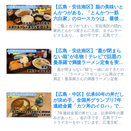
や)さん2025年のカレー食べ納めに行って
きました！やっぱり好きなお店で食べ納
【広島・安佐南区】脂の美味いと
広島グルメレポート
めしたい...
んかつがある。「とんかつ一筋
六白家」のロースカツは、最後ま
で全部うまかった。タイムサービ
「ご飯とカツがうまい。安佐南区の隠れ
スあり【かえるのピクルスと実食
家的とんかつ屋さんに舌鼓。タイムサー
ビスもあり。」金の字です。広島でフー
レビュー】
ドライターをやっています。広島市安佐
南区・中須に、地元で長く愛されている
とんかつ屋さんがあります。「満点マ
【広島・安佐南区】“蓋が閉まら
広島グルメレポート
マ」でも紹介されたことがあ...
ない箱”が名物！テレビで話題の
曼荼羅で満腹ラーメン定食を実食
レビュー【かえるのピクルスと実
「蓋が閉まらない”箱”と一緒に出てきたの
食レビュー】
は・・・”ラーメン”？ボリューム満点で大
満足！曼荼羅さんの満腹ラーメン定食」
金の字です。広島でフードライターをや
っています。テレビのオモウマいお店で
紹介されたので、ご存じの方もいらっし
【広島・中区】伝承60年の丼だし
広島グルメレポート
ゃるかと思います...
が決め手。全国丼グランプリ7年
連続金賞「カツ丼のイロハ」で味
わう国産ロースカツ丼【かえるの
「7年連続金賞の丼だしは、伝承60年の重
ピクルスと実食レビュー】
みがあった。」金の字です。広島でフー
ドライターをやっています。広電立町電
停のすぐそばに、カツ丼・カキフライ丼