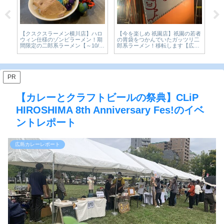
若者
【広島・西区】肉屋が作るスープ
【広島・中区】古民家の隠れ家カ
【
二
カレー。ミートファクトリー フォ
レー「カリー食堂 キュリ」スパイ
「
島
ーコを実食レビュー【かえるのピ
スカレーを実食【かえるのピクル
気
クルスと実食レビュー】
スと実食レビュー】
き氷
ル
PR
【カレーとクラフトビールの祭典】CLiP
HIROSHIMA 8th Anniversary Fes!のイベ
ントレポート
広島カレーレポート