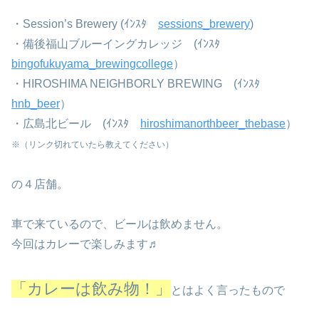
・Session’s Brewery (ｲﾝｽﾀ
sessions_brewery
)
・備後福山ブルーイングカレッジ (ｲﾝｽﾀ
bingofukuyama_brewingcollege
）
・HIROSHIMA NEIGHBORLY BREWING (ｲﾝｽﾀ
hnb_beer
）
・広島北ビール (ｲﾝｽﾀ
hiroshimanorthbeer_thebase
）
※（リンク切れていたら教えてください）
の４店舗。
車で来ているので、ビールは飲めません。
今回はカレーで楽しみます♬
「カレーは飲み物！」
とはよく言ったもので