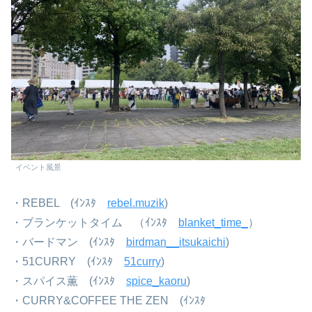
イベント風景
・REBEL (ｲﾝｽﾀ
rebel.muzik
)
・ブランケットタイム （ｲﾝｽﾀ
blanket_time_
）
・バードマン (ｲﾝｽﾀ
birdman__itsukaichi
)
・51CURRY (ｲﾝｽﾀ
51curry
)
・スパイス薫 (ｲﾝｽﾀ
spice_kaoru
)
・CURRY&COFFEE THE ZEN (ｲﾝｽﾀ