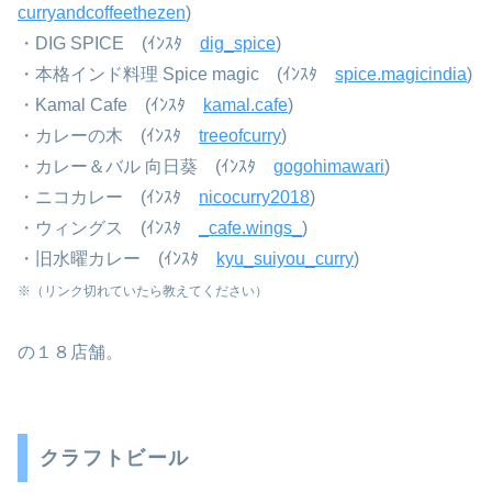
curryandcoffeethezen
)
・DIG SPICE (ｲﾝｽﾀ
dig_spice
)
・本格インド料理 Spice magic (ｲﾝｽﾀ
spice.magicindia
)
・Kamal Cafe (ｲﾝｽﾀ
kamal.cafe
)
・カレーの木 (ｲﾝｽﾀ
treeofcurry
)
・カレー＆バル 向日葵 (ｲﾝｽﾀ
gogohimawari
)
・ニコカレー (ｲﾝｽﾀ
nicocurry2018
)
・ウィングス (ｲﾝｽﾀ
_cafe.wings_
)
・旧水曜カレー (ｲﾝｽﾀ
kyu_suiyou_curry
)
※（リンク切れていたら教えてください）
の１８店舗。
クラフトビール