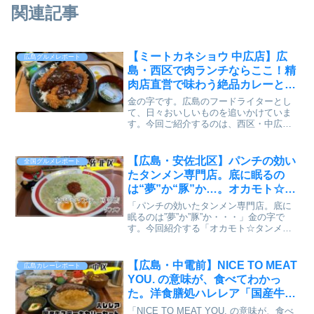
関連記事
【ミートカネショウ 中広店】広
広島グルメレポート
島・西区で肉ランチならここ！精
肉店直営で味わう絶品カレーと肉
料理【かえるのピクルス】
金の字です。広島のフードライターとし
（2025.10）
て、日々おいしいものを追いかけていま
す。今回ご紹介するのは、西区・中広町
にある精肉店から生まれた“お肉のプロの
店”「ミートカネショウ 中広店」。ランチ
に提供される肉料理は、とにかくボリュ
【広島・安佐北区】パンチの効い
全国グルメレポート
ーム満点。そして、...
たタンメン専門店。底に眠るの
は“夢”か“豚”か…。オカモト☆タ
ンメン可部店を実食レビュー【か
「パンチの効いたタンメン専門店。底に
えるのピクルスと実食レビュー】
眠るのは”夢”か”豚”か・・・」金の字で
す。今回紹介する「オカモト☆タンメ
ン。」。たまに食べたくなるのです🐸。
広島でフードライターをやっています。
あまり聞きなれない名前かもしれませ
【広島・中電前】NICE TO MEAT
広島カレーレポート
ん。「オカモト☆タンメン...
YOU. の意味が、食べてわかっ
た。洋食膳処ハレレア「国産牛ス
テーキカリーセット」実食レビュ
「NICE TO MEAT YOU. の意味が、食べ