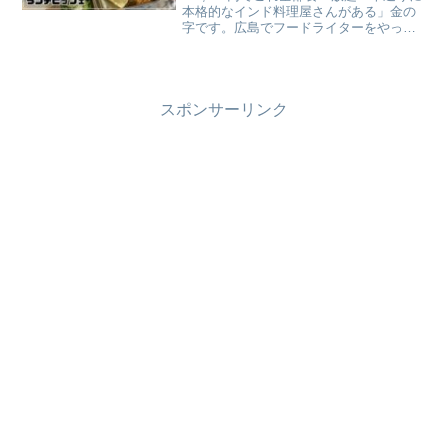
えるのピクルスと実食レビュー】
本格的なインド料理屋さんがある」金の
字です。広島でフードライターをやって
います。広島の中心部・本通り商店街か
ら少し入ったビルの4階。エレベーターを
降りた瞬間から、スパイスのいい香りが
漂ってきた。SN...
スポンサーリンク