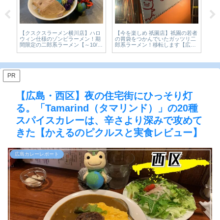
【
焼
【クスクスラーメン横川店】ハロ
【今を楽しめ 祇園店】祇園の若者
園
スタ
ウィン仕様のゾンビラーメン！期
の胃袋をつかんでいたガッツリ二
リ
舌
間限定の二郎系ラーメン【～10/31
郎系ラーメン！移転します【広島
メ
まで】
グルメ】
PR
【広島・西区】夜の住宅街にひっそり灯
る。「Tamarind（タマリンド）」の20種
スパイスカレーは、辛さより深みで攻めて
きた【かえるのピクルスと実食レビュー】
広島カレーレポート