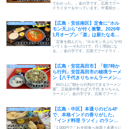
ー【かえるのピクルスと実食レビ
てわかった。」金の字です。広島でフー
ドライターをやっています。中電前から
ュー】
徒歩3分、小町にある「洋食膳処ハレレ
ア」。金の字がリピートしているお気に
入りのお店のひとつです。17席しかない
【広島・安佐南区】定食に“ホル
広島グルメレポート
小さな...
モン天ぷら”が付く衝撃。2026年
1月オープン「楽」は新たな名店
の予感【かえるのピクルスと実食
「定食を頼んだら、“ホルモン天ぷら”が付
レビュー】
いてくる──それだけで、行く理由にな
る。」金の字です。広島でフードライタ
ーをしています。安佐南区に、ラーメン
好きはもちろん、ホルモン天ぷらファン
も見逃せない一軒が誕生しました。2026
【広島・安芸高田市】「朝7時か
広島グルメレポート
年1月オープンの...
ら行列」安芸高田市の秘境ラーメ
ン【八千代きりちゃんラーメン】
関東外唯一のちゃん系【かえるの
「峠の上に”朝から行列のできるラーメン
ピクルスと実食レビュー】
屋”。正統派中華そば”八千代 きりちゃん
ラーメン”」金の字です。広島でフードラ
イターをやっています。上根峠に今話題
の店があるのです。朝7時からオープンす
る正統派中華そばの店。これが東京の味
【広島・中区】本通りのビル4F
広島カレーレポート
だ！としっかり...
で、本格インドの香りがした。
「インド料理 ラソイ」のランチ
ビュッフェで大満足だった件【か
「1,000円でこれ全部食べ放題？本通りに