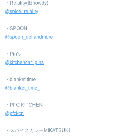
・Re.ality(旧howdy)
@spice_re.ality
⁡・SPOON
@spoon_deliandmore
⁡・Pin’s
@kitchencar_pins
・⁡blanket time
@blanket_time_
⁡・PFC KITCHEN
@pfckcn
⁡・スパイスカレーMIKATSUKI