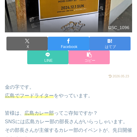
DSC_1096
X
Facebook
はてブ
LINE
コピー
2026.05.23
金の字です。
広島でフードライター
をやっています。
皆様は、
広島カレー部
ってご存知ですか？
SNSには広島カレー部の部長さんがいらっしゃいます。
その部長さんが主催するカレー部のイベントが、先日開催