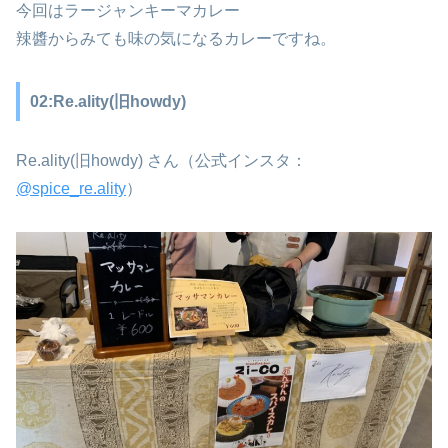
今回はラージャンキーマカレー
辣醬からみても味の気になるカレーですね。
02:Re.ality(旧howdy)
Re.ality(旧howdy) さん（公式インスタ：
@spice_re.ality
）