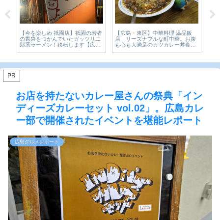
【広島・東区】中華料理 温品飯
【今を楽しめ 祇園店】祇園の若者
【
店 リーズナブルな町中華。お腹
本
の胃袋をつかんでいたガッツリ二
肉
も心も大満足のカツカレー丼食べ
か
郎系ラーメン！移転します【広島
ー
てみた【かえるのピクルスと実食
ピク
グルメ】
鼓♪
レビュー】
PR
お店を持たないカレー屋さんの祭典「イン
ディーズカレーセット vol.02」。広島カレ
ー部で開催されたイベントを堪能レポート
広島グルメレポート