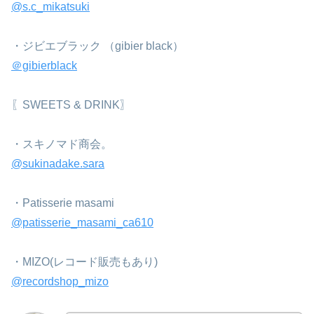
@s.c_mikatsuki
・ジビエブラック （gibier black）
＠gibierblack
⁡〖SWEETS & DRINK〗
・スキノマド商会。
@sukinadake.sara
・Patisserie masami
@patisserie_masami_ca610
⁡・MIZO(レコード販売もあり)
@recordshop_mizo