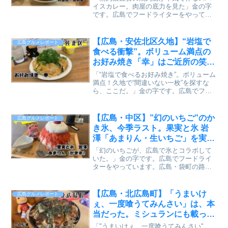
見た【かえるのピクルスと実食レ
イスカレー。肉屋の底力を見た」金の字
です。広島でフードライターをやってい
ビュー】
ます。焼肉店「ミートLab.カネショウ」
で精肉店の本気のカレーを出していると
聞いて行ってきました。過去に中広店に
【広島・安佐北区久地】“岩塩で
広島グルメレポート
行ったことありますが...
食べる衝撃”。ボリューム満点の
お好み焼き「幸」はご近所の笑顔
が集まる名店【かえるのピクルス
「“岩塩で食べるお好み焼き”。ボリューム
と実食レビュー】
満点！久地で“間違いない一枚”を探すな
ら、ここだ。」金の字です。広島でフー
ドライターをやっています。外回りをし
ていると、意外と困るのが“昼ごはん問
題”。チェーン店で済ませるのも悪くない
【広島・中区】”幻のいちご”のか
広島グルメレポート
けれど、「せっか...
き氷、今季ラスト。果実と氷 岩
澤「あまりん・生いちご」を実食
【かえるのピクルスと実食レビュ
「幻のいちごが、広島で氷とコラボして
ー】
いた。」金の字です。広島でフードライ
ターをやっています。広島・袋町の路地
に、金の字も行ったことのある行列ので
きるかき氷屋さんがあります。「果実と
氷 岩澤」。全国の高級フルーツを使った
【広島・北広島町】「うまいけ
広島グルメレポート
かき氷専門店で、かなり...
ぇ、一度喰うてみんさい」は、本
当だった。ミシュランにも載った
「三八松浦」のお好み焼きが、キ
「"うまいけぇ、一度喰うてみんさい"。