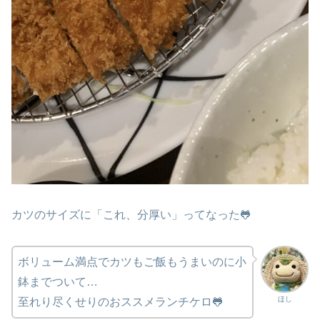
カツのサイズに「これ、分厚い」ってなった🐸
ボリューム満点でカツもご飯もうまいのに小
鉢までついて…
ほし
至れり尽くせりのおススメランチケロ🐸