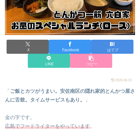
X
Facebook
はてブ
LINE
コピー
2026.06.15
「
ご飯とカツがうまい。安佐南区の隠れ家的とんかつ屋さ
んに舌鼓。タイムサービスもあり。
」
金の字です。
広島でフードライターをやっています
。