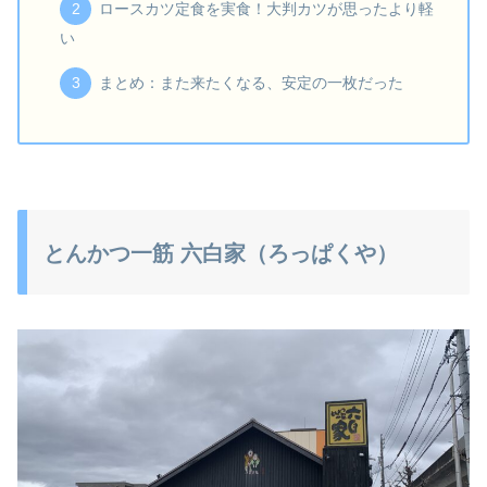
ロースカツ定食を実食！大判カツが思ったより軽
い
まとめ：また来たくなる、安定の一枚だった
とんかつ一筋 六白家（ろっぱくや）