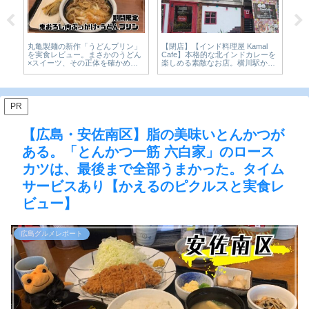
が名
【閉店】【インド料理屋 Kamal
丸亀製麺の新作「うどんプリン」
【
を
Cafe】本格的な北インドカレーを
を実食レビュー。まさかのうどん
の
と
楽しめる素敵なお店。横川駅から
×スイーツ、その正体を確かめて
郎
もすぐ近くで利便性もバッチリ。
きた【かえるのピクルスと実食レ
グ
ビュー】
PR
【広島・安佐南区】脂の美味いとんかつが
ある。「とんかつ一筋 六白家」のロース
カツは、最後まで全部うまかった。タイム
サービスあり【かえるのピクルスと実食レ
ビュー】
広島グルメレポート