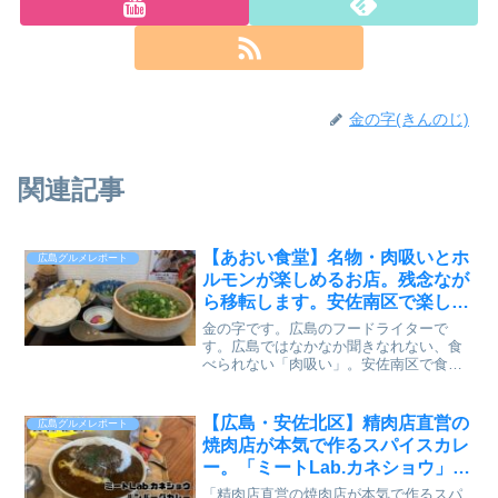
金の字(きんのじ)
関連記事
【あおい食堂】名物・肉吸いとホ
広島グルメレポート
ルモンが楽しめるお店。残念なが
ら移転します。安佐南区で楽しめ
るのは10月まで👉東区上大須賀
金の字です。広島のフードライターで
に移転
す。広島ではなかなか聞きなれない、食
べられない「肉吸い」。安佐南区で食べ
ることのできた「あおい食堂」さん。10
月末で移転されるそうなので行ってきま
した。移転先の情報も書いておきます
【広島・安佐北区】精肉店直営の
広島グルメレポート
ね。学生さんの味方。肉吸い...
焼肉店が本気で作るスパイスカレ
ー。「ミートLab.カネショウ」の
ハンバーグカレーで肉屋の底力を
「精肉店直営の焼肉店が本気で作るスパ