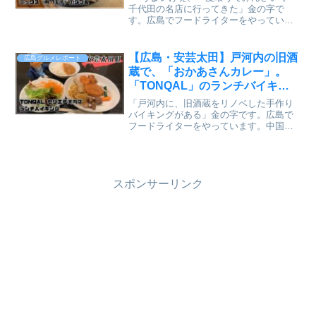
ャベツどっさりで威勢よかった
千代田の名店に行ってきた」金の字で
す。広島でフードライターをやっていま
【かえるのピクルスと実食レビュ
す。広島県北広島町、有田。山や田畑に
ー】
囲まれた静かな町に、その店はある。黄
色い暖簾に「三八」の文字。ここはミシ
【広島・安芸太田】戸河内の旧酒
広島グルメレポート
ュランにも載った千代田の...
蔵で、「おかあさんカレー」。
「TONQAL」のランチバイキン
グが、手作り感満点でほっこりす
「戸河内に、旧酒蔵をリノベした手作り
るやつだった【かえるのピクルス
バイキングがある」金の字です。広島で
フードライターをやっています。中国自
と実食レビュー】
動車道・戸河内インターから車で約7分。
安芸太田町の中心部に、白い蔵の建物。
歴史資料館の傍らに、今話題のランチバ
イキングが楽しめるお店...
スポンサーリンク