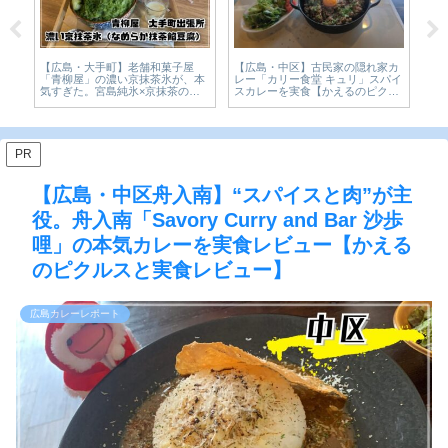
【広島・東区】中華料理 温品飯
広島・中区】古民家の隠れ家カ
【今を楽しめ
店 リーズナブルな町中華。お腹
ー「カリー食堂 キュリ」スパイ
の胃袋をつか
も心も大満足のカツカレー丼食べ
カレーを実食【かえるのピクル
郎系ラーメン
てみた【かえるのピクルスと実食
と実食レビュー】
グルメ】
レビュー】
PR
【広島・中区舟入南】“スパイスと肉”が主
役。舟入南「Savory Curry and Bar 沙歩
哩」の本気カレーを実食レビュー【かえる
のピクルスと実食レビュー】
広島カレーレポート