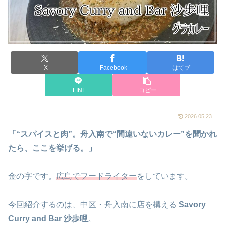
X
Facebook
はてブ
LINE
コピー
2026.05.23
「“スパイスと肉”。舟入南で“間違いないカレー”を聞かれ
たら、ここを挙げる。」
金の字です。
広島でフードライター
をしています。
今回紹介するのは、中区・舟入南に店を構える
Savory
Curry and Bar 沙歩哩
。