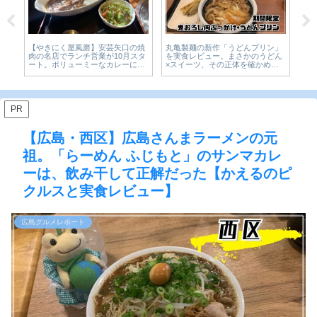
ロ
【やきにく屋風磨】安芸矢口の焼
丸亀製麺の新作「うどんプリン」
【
期
肉の名店でランチ営業が10月スタ
を実食レビュー。まさかのうどん
「
31
ート。ボリューミーなカレーに舌
×スイーツ、その正体を確かめて
気
鼓♪
きた【かえるのピクルスと実食レ
き氷
ビュー】
ル
PR
【広島・西区】広島さんまラーメンの元
祖。「らーめん ふじもと」のサンマカレ
ーは、飲み干して正解だった【かえるのピ
クルスと実食レビュー】
広島グルメレポート