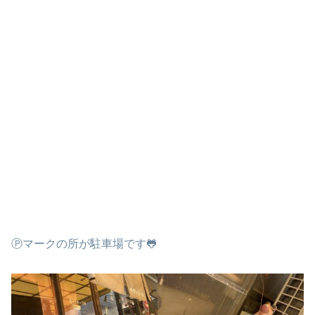
Ⓟマークの所が駐車場です🐸