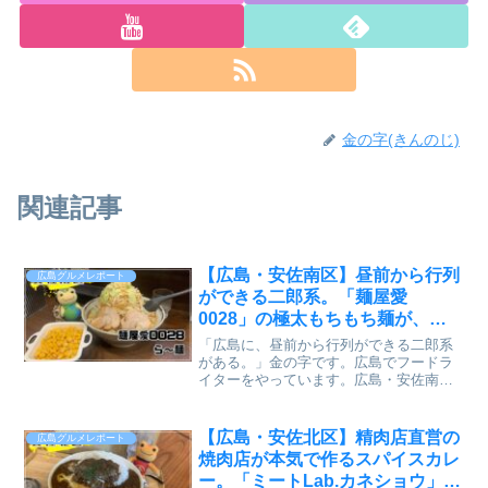
金の字(きんのじ)
関連記事
【広島・安佐南区】昼前から行列
広島グルメレポート
ができる二郎系。「麺屋愛
0028」の極太もちもち麺が、ガ
ッツリしたい日の正解だった【か
「広島に、昼前から行列ができる二郎系
えるのピクルスと実食レビュー】
がある。」金の字です。広島でフードラ
イターをやっています。広島・安佐南区
の緑井エリアに、昼前から大行列ができ
るお店があります。「麺屋愛0028」。広
島に二郎系インスパイアを広めた、パイ
【広島・安佐北区】精肉店直営の
広島グルメレポート
オニア的なお店です。...
焼肉店が本気で作るスパイスカレ
ー。「ミートLab.カネショウ」の