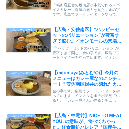
ハンバーグカレーで肉屋の底力を
「精肉店直営の焼肉店が本気で作るスパ
見た【かえるのピクルスと実食レ
イスカレー。肉屋の底力を見た」金の字
です。広島でフードライターをやってい
ビュー】
ます。焼肉店「ミートLab.カネショウ」
で精肉店の本気のカレーを出していると
聞いて行ってきました。過去に中広店に
【広島・安佐南区】”ハッピーセ
広島カレーレポート
行ったことありますが...
ットのバリエーション”が豊富す
ぎて悩む。イオンモールの穴場イ
ンド料理「ビスヌ」で、ナンのお
「"ハッピーセットのバリエーション"が
かわりまでしてしまった【かえる
豊富すぎて悩む」金の字です。広島でフ
ードライターをやっています。イオンモ
のピクルスと実食レビュー】
ール広島祇園にある、インド料理ビスヌ
（BISHNU）に行ってきました。たまに
は、大型ショッピングモールの中でのお
【mitomuya(みとむや)】今月の
広島カレーレポート
食事もいいかな～と...
メニューはカレー屋なのにシチュ
ー！？安佐南区緑井の隠れたカフ
ェでこだわりのカレーを体験
金の字です。広島でフードライターをや
【2024.12】
っています。インスタをポチポチ見てい
ると、「カレー屋さんが作るシチュ
ー」？え、めっちゃ気になるじゃん！流
れて来た情報を元に、久しぶりの
mitomuya(みとむや)さんヘ安佐南区はカ
【広島・中電前】NICE TO MEAT
広島カレーレポート
レーの激戦区でもあります...
YOU. の意味が、食べてわかっ
た。洋食膳処ハレレア「国産牛ス