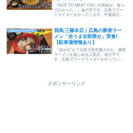
テーキカリーセット」実食レビュ
「NICE TO MEAT YOU. の意味が、食べ
ー【かえるのピクルスと実食レビ
てわかった。」金の字です。広島でフー
ドライターをやっています。中電前から
ュー】
徒歩3分、小町にある「洋食膳処ハレレ
ア」。金の字がリピートしているお気に
入りのお店のひとつです。17席しかない
我馬 三篠本店｜広島の豚骨ラー
広島グルメレポート
小さな...
メン「赤うま全部乗せ」実食!
【駐車場情報あり】
「”赤か白”か？広島で長年愛された、豚骨
ラーメンを楽しめる人気店」金の字で
す。広島でフードライターをやっていま
す。広島のラーメン好きなら一度は耳に
する、豚骨ラーメンの名店。今回紹介す
るのは、西区三篠町にある 我馬（がば）
三篠本店。赤うまと白...
スポンサーリンク