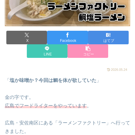
X
Facebook
はてブ
LINE
コピー
2026.05.24
「
塩か味噌か？今回は鯛を体が欲していた
」
金の字です。
広島でフードライターをやっています
。
広島・安佐南区にある「ラーメンファクトリー」へ行って
きました。