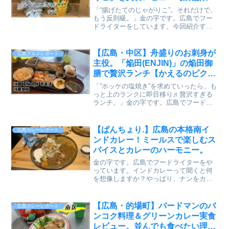
グルメ】【かえるのピクルスと実
「“揚げたてのじゃがりこ”。それだけで、
食レビュー】
もう反則級。」金の字です。広島でフー
ドライターをしています。今回紹介する
のは、広島駅在来線改札内にあるカルビ
ープラス広島駅店の店舗限定メニュー
「ポテりこ」。インスタで流れてきた、
【広島・中区】舟盛りのお刺身が
広島グルメレポート
あの“謎の揚げ動画”。...
主役。「焔田(ENJIN)」の焔田御
膳で贅沢ランチ【かえるのピクル
スと実食レビュー】
「”ホッケの塩焼き”を求めていったら、も
っと上のランクに即目移り♬贅沢すぎる
ランチ。」金の字です。広島でフードラ
イターをやっています。インスタで流れ
てきた、日替わりランチメニュー。内容
を見て、「行くしかない！」と即決。広
【ぱんちょり.】広島の本格南イ
広島カレーレポート
島市中区・吉島西にあ...
ンドカレー！ミールスで楽しむス
パイスとカレーのハーモニー。
金の字です。広島でフードライターをや
っています。インドカレーって聞くと何
を想像しますか？やっぱり、ナンをカレ
ーにつけて食べる辛いカレーを想像しま
すよね。今回紹介するお店は違います。
インドカレーでも南インドカレー。これ
【広島・的場町】バードマンのバ
広島カレーレポート
は全くイメージと異なりま...
ンコク料理＆グリーンカレー実食
レビュー。並んでも食べたい理由