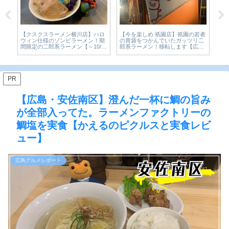
飯
【
【クスクスラーメン横川店】ハロ
【今を楽しめ 祇園店】祇園の若者
腹
園
ウィン仕様のゾンビラーメン！期
の胃袋をつかんでいたガッツリ二
べ
リ
間限定の二郎系ラーメン【～10/31
郎系ラーメン！移転します【広島
食
メ
まで】
グルメ】
PR
【広島・安佐南区】澄んだ一杯に鯛の旨み
が全部入ってた。ラーメンファクトリーの
鯛塩を実食【かえるのピクルスと実食レビ
ュー】
広島グルメレポート