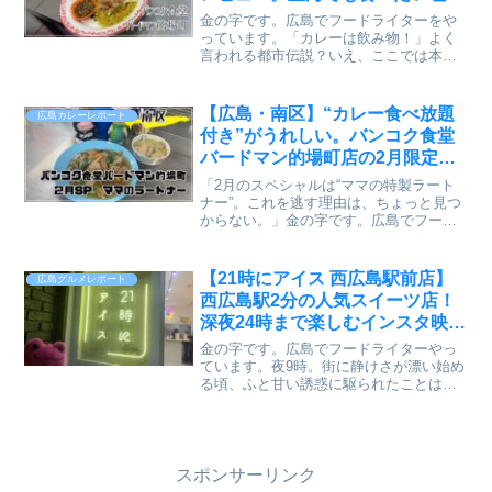
がある【かえるのピクルスと実食
金の字です。広島でフードライターをや
レビュー】
っています。「カレーは飲み物！」よく
言われる都市伝説？いえ、ここでは本当
に“飲めてしまう”のです（笑）ランチ時の
的場町。道沿いに並ぶ列に近づくと、コ
コナッツとハーブが混ざり合った香り。
【広島・南区】“カレー食べ放題
広島カレーレポート
その正体が──バード...
付き”がうれしい。バンコク食堂
バードマン的場町店の2月限定ラ
ートナーを実食【かえるのピクル
「2月のスペシャルは“ママの特製ラート
スと実食レビュー】
ナー”。これを逃す理由は、ちょっと見つ
からない。」金の字です。広島でフード
ライターをやっています。今回訪れたの
は、本場タイ料理を味わえる人気店「バ
ンコク食堂バードマン的場町店」。この
【21時にアイス 西広島駅前店】
広島グルメレポート
お店といえば、通常メ...
西広島駅2分の人気スイーツ店！
深夜24時まで楽しむインスタ映え
デザート
金の字です。広島でフードライターやっ
ています。夜9時。街に静けさが漂い始め
る頃、ふと甘い誘惑に駆られたことはあ
りませんか？夕食後のデザート、仕事帰
りのご褒美、デートの締めくくり。しか
し、遅くなればなるほどカフェは閉ま
り、コンビニのアイスでは...
スポンサーリンク