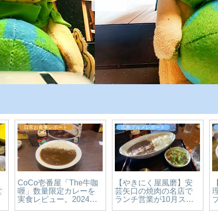
常お食事レポート
広島グルメレポート
広島グルメ
【広島・
oCo壱番屋「The牛咖
【やきにく屋風磨】安
理 温品
」数量限定カレーを
芸矢口の焼肉の名店で
ブルな町
食レビュー。2024年
ランチ営業が10月スタ
心も大満
0月【かえるのピクル
ート。ボリューミーな
ー丼食べ
と実食レビュー】
カレーに舌鼓♪