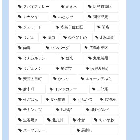
スパイスカレー
かき氷
広島市南区
ミカツキ
みとむや
期間限定
ジェラート
広島市佐伯区
閉店
うどん
焼肉
今を楽しめ
北広島町
肉塊
ハンバーグ
広島市東区
ミナガルテン
観光
丸亀製麺
うどんメシ
尾道市
お好み焼き
安芸太田町
かつや
ホルモン天ぷら
府中町
インドカレー
二郎系
夜ごはん
食べ放題
とんかつ
居酒屋
チキンカツ
広島駅
県外グルメ
生姜焼き
北九州
小倉
ちいかわ
スープカレー
馬刺し