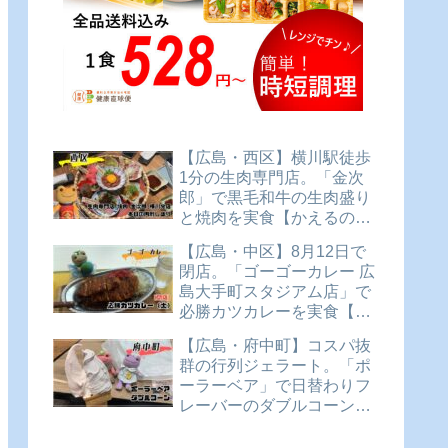
【広島・西区】横川駅徒歩
1分の生肉専門店。「金次
郎」で黒毛和牛の生肉盛り
と焼肉を実食【かえるのピ
クルスと実食レビュー】
【広島・中区】8月12日で
閉店。「ゴーゴーカレー 広
島大手町スタジアム店」で
必勝カツカレーを実食【か
えるのピクルスと実食レビ
【広島・府中町】コスパ抜
ュー】
群の行列ジェラート。「ポ
ーラーベア」で日替わりフ
レーバーのダブルコーンを
実食【かえるのピクルスと
実食レビュー】