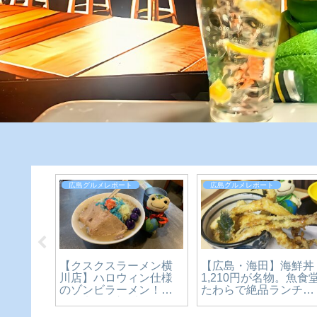
広島グルメレポート
広島グルメレポート
日
【広島・海田】海鮮丼
【クスクスラーメン横
C
1,210円が名物。魚食堂
川店】ハロウィン仕様
喱
たわらで絶品ランチを
のゾンビラーメン！期
実
食べてきた【かえるの
間限定の二郎系ラーメ
1
ピクルスと実食レビュ
ン【～10/31まで】
ス