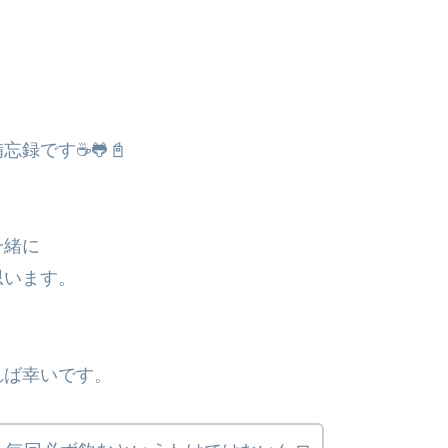
録です☕🐸📓
。
一緒に
思います。
れば幸いです。