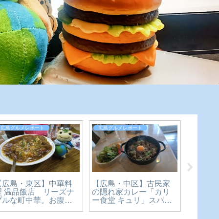
レポート
広島グルメレポート
広島グルメレポート
東区】中華料
【移転しました
【広島・中区】古民家
飯店 リーズナ
を楽しめ 祇園店
の隠れ家カレー「カリ
中華。お腹も
必死の人気店！
ー食堂 キュリ」スパイ
足のカツカレ
リ二郎系ラーメ
スカレーを実食【かえ
てみた【かえ
【広島グルメ】
るのピクルスと実食レ