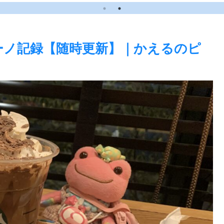
るのピク
ビュー】
ーノ記録【随時更新】｜かえるのピ