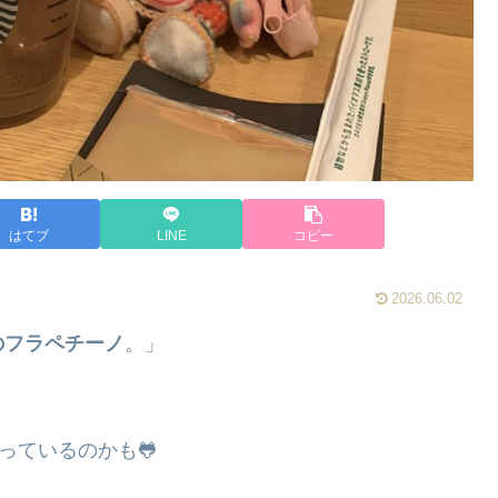
はてブ
LINE
コピー
2026.06.02
のフラペチーノ
。」
っているのかも🐸