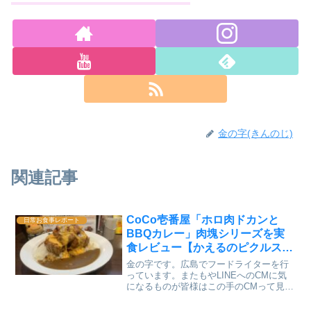
金の字(きんのじ)
関連記事
CoCo壱番屋「ホロ肉ドカンと
日常お食事レポート
BBQカレー」肉塊シリーズを実
食レビュー【かえるのピクルスと
実食レビュー】
金の字です。広島でフードライターを行
っています。またもやLINEへのCMに気
になるものが皆様はこの手のCMって見て
いますか？肉塊カレー今回は【ホロ肉ド
カンとBBQカレー】となっていますね。