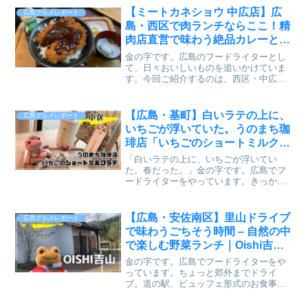
去年も同じ時期にされていたような記憶
【ミートカネショウ 中広店】広
広島グルメレポート
が。しかし、去年...
島・西区で肉ランチならここ！精
肉店直営で味わう絶品カレーと肉
料理【かえるのピクルス】
金の字です。広島のフードライターとし
（2025.10）
て、日々おいしいものを追いかけていま
す。今回ご紹介するのは、西区・中広町
にある精肉店から生まれた“お肉のプロの
店”「ミートカネショウ 中広店」。ランチ
に提供される肉料理は、とにかくボリュ
【広島・基町】白いラテの上に、
広島グルメレポート
ーム満点。そして、...
いちごが浮いていた。うのまち珈
琲店「いちごのショートミルクラ
テ」実食レビュー【かえるのピク
「白いラテの上に、いちごが浮いてい
ルスと実食レビュー】
た。春だった。」金の字です。広島でフ
ードライターをやっています。きっかけ
は、インスタのタイムラインでした。誰
かが投稿していた一枚の写真。白いラテ
の上に、いちごがひとつ、ふわっと浮い
【広島・安佐南区】里山ドライブ
広島グルメレポート
ている。「……これ、なに？...
で味わうごちそう時間 – 自然の中
で楽しむ野菜ランチ｜Oishi吉山
レビュー
金の字です。広島でフードライターをや
っています。ちょっと郊外までドライ
ブ。道の駅、ビュッフェ形式のお食事、
そしてバーベキューもできる素敵なスポ
ットに行ってきました。Oishi吉山山あい