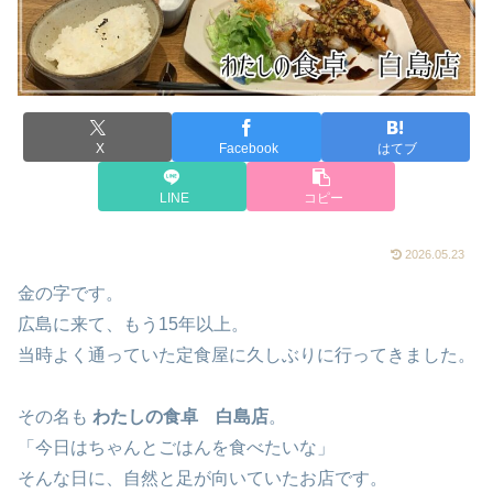
X
Facebook
はてブ
LINE
コピー
2026.05.23
金の字です。
広島に来て、もう15年以上。
当時よく通っていた定食屋に久しぶりに行ってきました。
その名も
わたしの食卓 白島店
。
「今日はちゃんとごはんを食べたいな」
そんな日に、自然と足が向いていたお店です。