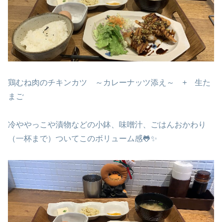
鶏むね肉のチキンカツ ～カレーナッツ添え～ + 生た
まご
冷ややっこや漬物などの小鉢、味噌汁、ごはんおかわり
（一杯まで）ついてこのボリューム感🐸✨