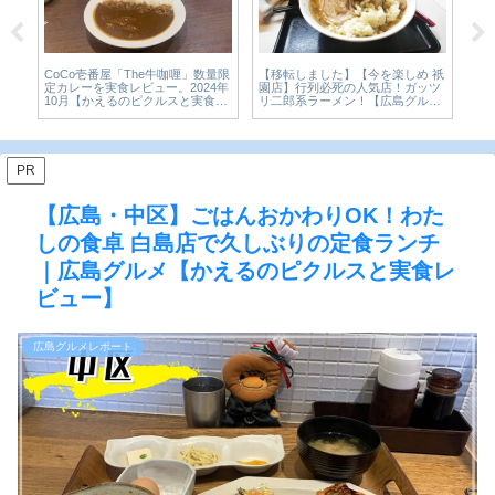
た】【今を楽しめ 祇
【広島・東区】中華料理
丸亀製麺の新作「うどんプリン」
必死の人気店！ガッツ
店 リーズナブルな町中
を実食レビュー。まさかのうどん
ーメン！【広島グル
も心も大満足のカツカレ
×スイーツ、その正体を確かめて
てみた【かえるのピクル
きた【かえるのピクルスと実食レ
レビュー】
ビュー】
PR
【広島・中区】ごはんおかわりOK！わた
しの食卓 白島店で久しぶりの定食ランチ
｜広島グルメ【かえるのピクルスと実食レ
ビュー】
広島グルメレポート