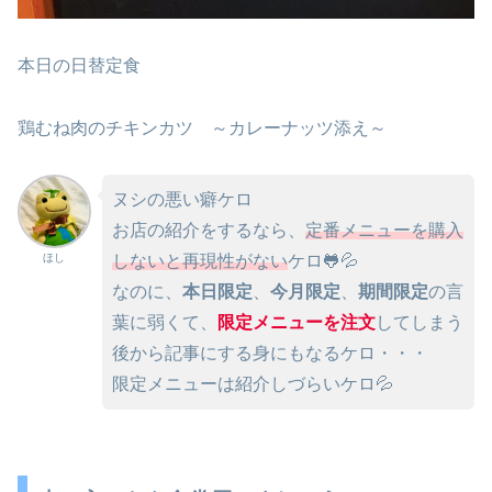
本日の日替定食
鶏むね肉のチキンカツ ～カレーナッツ添え～
ヌシの悪い癖ケロ
お店の紹介をするなら、
定番メニューを購入
ほし
しないと再現性がない
ケロ🐸💦
なのに、
本日限定
、
今月限定
、
期間限定
の言
葉に弱くて、
限定メニューを注文
してしまう
後から記事にする身にもなるケロ・・・
限定メニューは紹介しづらいケロ💦