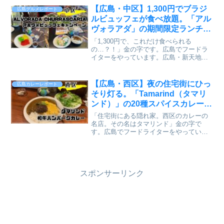
ののどかな風景の中で、地元野菜を中心
【広島・中区】1,300円でブラジ
広島グルメレポート
としたやさしい料理が...
ルビュッフェが食べ放題。「アル
ヴォラアダ」の期間限定ランチキ
ャンペーンを実食【かえるのピク
「1,300円で、これだけ食べられる
ルスと実食レビュー】
の…？！」金の字です。広島でフードラ
イターをやっています。広島・新天地エ
リアの「アクセ広島」という商業ビル、
みなさんご存知ですか？八丁堀駅からも
歩いてすぐの便利な場所にあるのです
【広島・西区】夜の住宅街にひっ
広島カレーレポート
が、その4階に気になるお店...
そり灯る。「Tamarind（タマリ
ンド）」の20種スパイスカレー
は、辛さより深みで攻めてきた
「住宅街にある隠れ家。西区のカレーの
【かえるのピクルスと実食レビュ
名店。その名はタマリンド」金の字で
す。広島でフードライターをやっていま
ー】
す。横川駅から住宅街を歩くこと10分ほ
ど。夜の暗がりの中に、赤い看板と温か
い灯りが見えてきます。周囲は濃厚なカ
レーのにおい「Curry...
スポンサーリンク