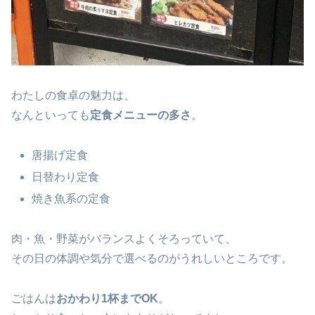
わたしの食卓の魅力は、
なんといっても
定食メニューの多さ
。
唐揚げ定食
日替わり定食
焼き魚系の定食
肉・魚・野菜がバランスよくそろっていて、
その日の体調や気分で選べるのがうれしいところです。
ごはんは
おかわり1杯までOK
。