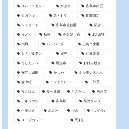
スパイスカレー
かき氷
広島市南区
ミカツキ
みとむや
期間限定
ジェラート
広島市佐伯区
閉店
うどん
焼肉
今を楽しめ
北広島町
肉塊
ハンバーグ
広島市東区
ミナガルテン
観光
丸亀製麺
うどんメシ
尾道市
お好み焼き
安芸太田町
かつや
ホルモン天ぷら
府中町
インドカレー
二郎系
夜ごはん
食べ放題
とんかつ
居酒屋
チキンカツ
広島駅
県外グルメ
生姜焼き
北九州
小倉
ちいかわ
スープカレー
馬刺し