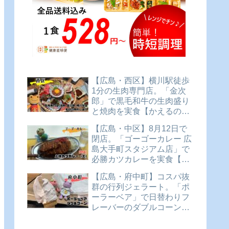
【広島・西区】横川駅徒歩
1分の生肉専門店。「金次
郎」で黒毛和牛の生肉盛り
と焼肉を実食【かえるのピ
クルスと実食レビュー】
【広島・中区】8月12日で
閉店。「ゴーゴーカレー 広
島大手町スタジアム店」で
必勝カツカレーを実食【か
えるのピクルスと実食レビ
【広島・府中町】コスパ抜
ュー】
群の行列ジェラート。「ポ
ーラーベア」で日替わりフ
レーバーのダブルコーンを
実食【かえるのピクルスと
実食レビュー】