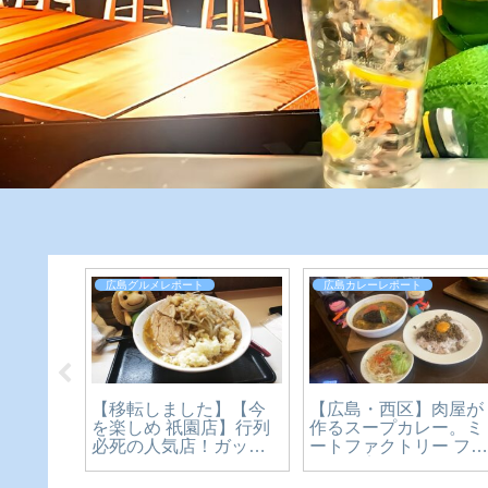
広島グルメレポート
広島カレーレポート
【移転しました】【今
祇園店】
【広島・西区】肉屋が
を楽しめ 祇園店】行列
袋をつ
作るスープカレー。ミ
必死の人気店！ガッツ
ツリ二
ートファクトリー フ
リ二郎系ラーメン！
移転し
ーコを実食レビュー
【広島グルメ】
メ】
【かえるのピクルスと