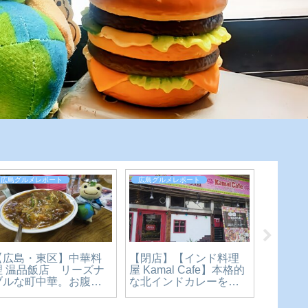
広島グルメレポート
広島グルメレポート
広島グル
【広島・東区】中華料
【閉店】【インド料理
【広島
理 温品飯店 リーズナ
屋 Kamal Cafe】本格的
の隠れ
ブルな町中華。お腹も
な北インドカレーを楽
ー食堂
心も大満足のカツカレ
しめる素敵なお店。横
スカレ
ー丼食べてみた【かえ
川駅からもすぐ近くで
るのピ