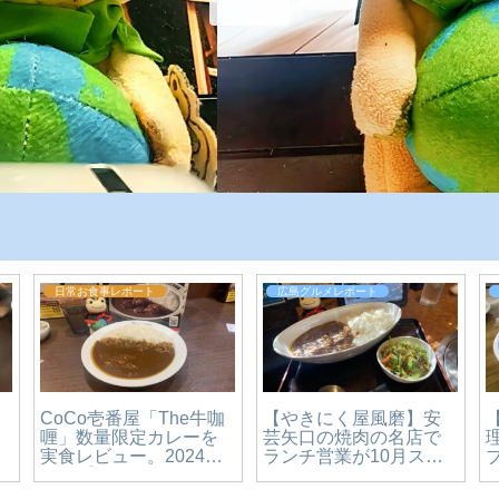
日常お食事レポート
広島グルメレポート
CoCo壱番屋「The牛咖
【やきにく屋風磨】安
喱」数量限定カレーを
芸矢口の焼肉の名店で
ォ
実食レビュー。2024年
ランチ営業が10月スタ
10月【かえるのピクル
ート。ボリューミーな
スと実食レビュー】
カレーに舌鼓♪