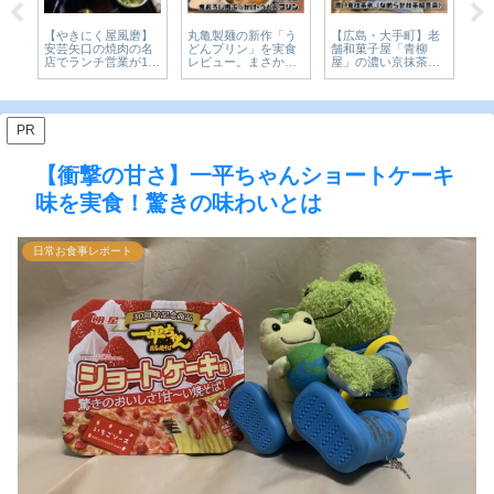
】老
【広島・東区】中華
CoCo壱番屋「The牛
【今を楽しめ 祇園
柳
料理 温品飯店 リー
咖喱」数量限定カレ
店】祇園の若者の胃
茶氷
ズナブルな町中華。
ーを実食レビュー。
袋をつかんでいたガ
。宮
お腹も心も大満足の
2024年10月【かえる
ッツリ二郎系ラーメ
のかき
カツカレー丼食べて
のピクルスと実食レ
ン！移転します【広
食【か
みた【かえるのピク
ビュー】
島グルメ】
と実
ルスと実食レビュ
ー】
PR
【衝撃の甘さ】一平ちゃんショートケーキ
味を実食！驚きの味わいとは
日常お食事レポート