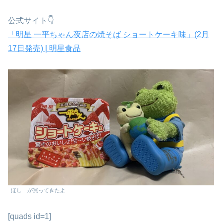
公式サイト👇
「明星 一平ちゃん夜店の焼そば ショートケーキ味」(2月
17日発売) | 明星食品
ほし が買ってきたよ
[quads id=1]