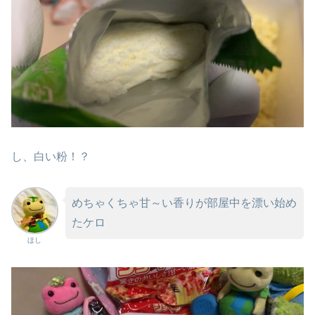
し、白い粉！？
めちゃくちゃ甘～い香りが部屋中を漂い始め
たケロ
ほし