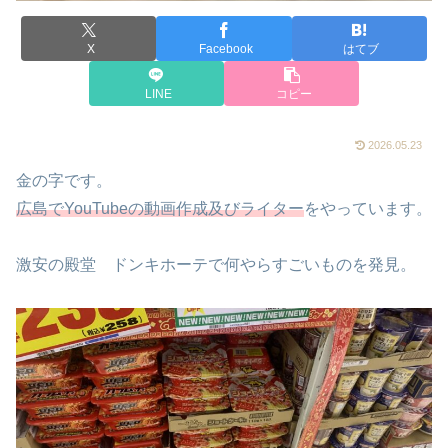
X
Facebook
はてブ
LINE
コピー
2026.05.23
金の字です。
広島でYouTubeの動画作成及びライター
をやっています。
激安の殿堂 ドンキホーテで何やらすごいものを発見。