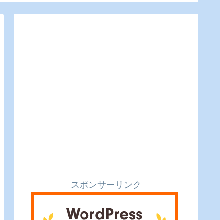
食【かえるのピクルス
のピク
と実食レビュー】
ュー】
スポンサーリンク