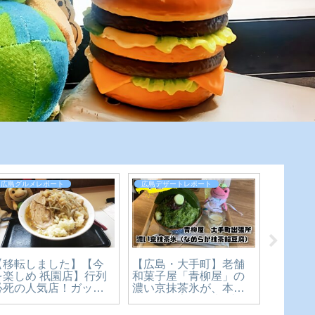
広島グルメレポート
広島デザートレポート
全国グル
【移転しました】【今
【広島・大手町】老舗
丸亀製
を楽しめ 祇園店】行列
和菓子屋「青柳屋」の
んプリ
必死の人気店！ガッツ
濃い京抹茶氷が、本気
ュー。
リ二郎系ラーメン！
すぎた。宮島純氷×京抹
スイー
【広島グルメ】
茶のかき氷1,650円を実
確かめ