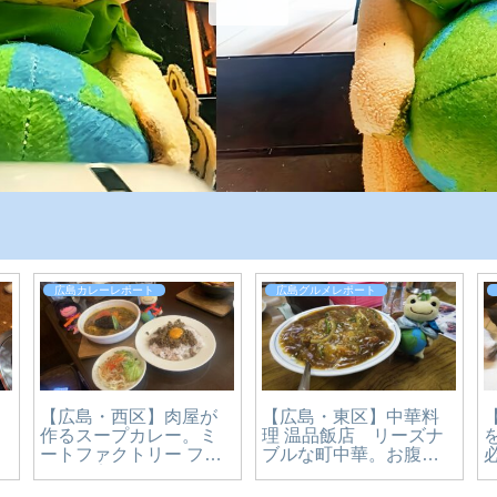
広島カレーレポート
広島グルメレポート
【広島・東区】中華料
【広島・西区】肉屋が
理 温品飯店 リーズナ
作るスープカレー。ミ
ブルな町中華。お腹も
ートファクトリー フォ
心も大満足のカツカレ
ーコを実食レビュー
ー丼食べてみた【かえ
【かえるのピクルスと