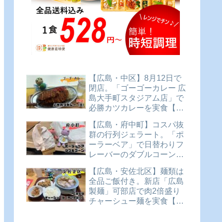
【広島・中区】8月12日で
閉店。「ゴーゴーカレー 広
島大手町スタジアム店」で
必勝カツカレーを実食【か
えるのピクルスと実食レビ
【広島・府中町】コスパ抜
ュー】
群の行列ジェラート。「ポ
ーラーベア」で日替わりフ
レーバーのダブルコーンを
実食【かえるのピクルスと
【広島・安佐北区】麺類は
実食レビュー】
全品ご飯付き。新店「広島
製麺」可部店で肉2倍盛り
チャーシュー麺を実食【か
えるのピクルスと実食レビ
ュー】