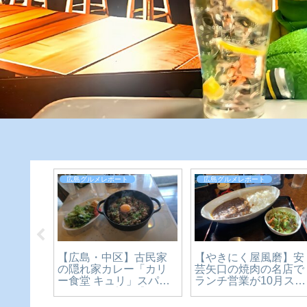
広島グルメレポート
広島グルメレポート
海鮮丼
【広島・中区】古民家
【やきにく屋風磨】安
物。魚食堂
の隠れ家カレー「カリ
芸矢口の焼肉の名店で
ンチを
ー食堂 キュリ」スパイ
ランチ営業が10月スタ
えるの
スカレーを実食【かえ
ート。ボリューミーな
レビュ
るのピクルスと実食レ
カレーに舌鼓♪