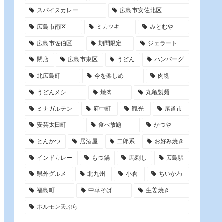
スパイスカレー
広島市安佐北区
広島市南区
ミカツキ
みとむや
広島市佐伯区
期間限定
ジェラート
閉店
広島市東区
うどん
ハンバーグ
北広島町
今を楽しめ
肉塊
うどんメシ
焼肉
丸亀製麺
ミナガルテン
府中町
観光
尾道市
安芸太田町
食べ放題
かつや
とんかつ
居酒屋
二郎系
お好み焼き
インドカレー
もつ鍋
馬刺し
広島駅
県外グルメ
北九州
小倉
ちいかわ
福島町
中華そば
生姜焼き
ホルモン天ぷら