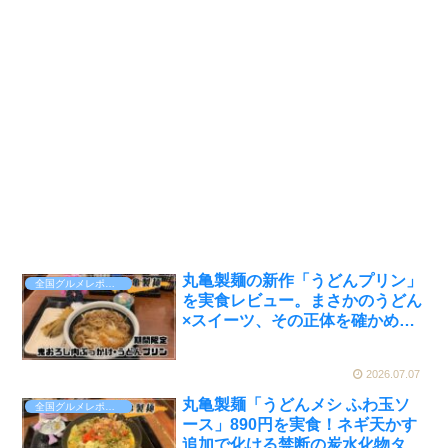
丸亀製麺の新作「うどんプリン」
全国グルメレポート
を実食レビュー。まさかのうどん
×スイーツ、その正体を確かめて
きた【かえるのピクルスと実食レ
ビュー】
2026.07.07
丸亀製麺「うどんメシ ふわ玉ソ
全国グルメレポート
ース」890円を実食！ネギ天かす
追加で化ける禁断の炭水化物タッ