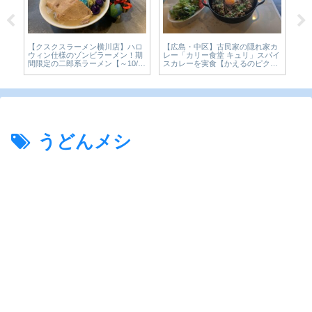
【広島・中区】古民家の隠れ家カ
【今を楽しめ 祇園店】祇園の若者
CoCo壱
レー「カリー食堂 キュリ」スパイ
の胃袋をつかんでいたガッツリ二
定カレーを
スカレーを実食【かえるのピクル
郎系ラーメン！移転します【広島
10月【
スと実食レビュー】
グルメ】
ビュー】
うどんメシ