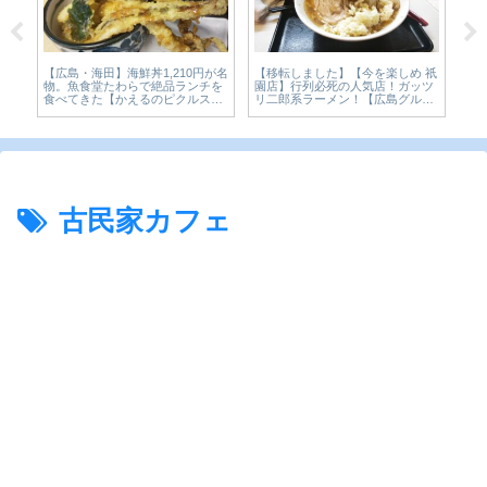
0円が名
【移転しました】【今を楽しめ 祇
【広島・中区】古民家の隠れ家カ
ンチを
園店】行列必死の人気店！ガッツ
レー「カリー食堂 キュリ」スパイ
ルスと
リ二郎系ラーメン！【広島グル
スカレーを実食【かえるのピクル
メ】
スと実食レビュー】
古民家カフェ