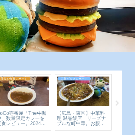
日常お食事レポート
広島グルメレポート
広島グル
【広島・東区】中華料
【閉店
CoCo壱番屋「The牛咖
理 温品飯店 リーズナ
屋 Kam
喱」数量限定カレーを
ブルな町中華。お腹も
な北イ
実食レビュー。2024年
心も大満足のカツカレ
しめる
10月【かえるのピクル
ー丼食べてみた【かえ
川駅か
スと実食レビュー】