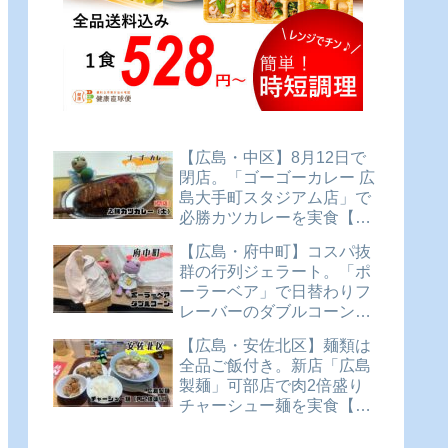
【広島・中区】8月12日で
閉店。「ゴーゴーカレー 広
島大手町スタジアム店」で
必勝カツカレーを実食【か
えるのピクルスと実食レビ
【広島・府中町】コスパ抜
ュー】
群の行列ジェラート。「ポ
ーラーベア」で日替わりフ
レーバーのダブルコーンを
実食【かえるのピクルスと
【広島・安佐北区】麺類は
実食レビュー】
全品ご飯付き。新店「広島
製麺」可部店で肉2倍盛り
チャーシュー麺を実食【か
えるのピクルスと実食レビ
ュー】