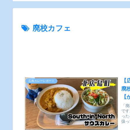
クルス
】
廃校カフェ
【
広島カレーレポート
廃校
【
「廃
です
った
扱っ