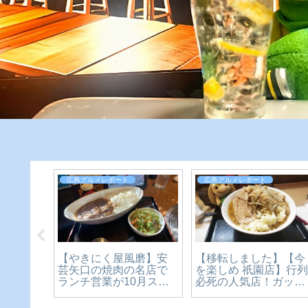
広島グルメレポート
広島グルメレポート
【移転しました】【今
】老舗
【やきにく屋風磨】安
を楽しめ 祇園店】行
屋」の
芸矢口の焼肉の名店で
必死の人気店！ガッツ
、本気
ランチ営業が10月スタ
リ二郎系ラーメン！
氷×京抹
ート。ボリューミーな
【広島グルメ】
50円を実
カレーに舌鼓♪