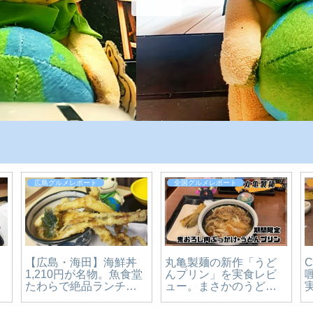
広島グルメレポート
全国グルメレポート
【広島・海田】海鮮丼
丸亀製麺の新作「うど
列
1,210円が名物。魚食堂
んプリン」を実食レビ
たわらで絶品ランチを
ュー。まさかのうどん×
食べてきた【かえるの
スイーツ、その正体を
ピクルスと実食レビュ
確かめてきた【かえる