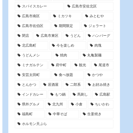
スパイスカレー
広島市安佐北区
広島市南区
ミカツキ
みとむや
広島市佐伯区
期間限定
ジェラート
閉店
広島市東区
うどん
ハンバーグ
北広島町
今を楽しめ
肉塊
うどんメシ
焼肉
丸亀製麺
ミナガルテン
府中町
観光
尾道市
安芸太田町
食べ放題
かつや
とんかつ
居酒屋
二郎系
お好み焼き
インドカレー
もつ鍋
馬刺し
広島駅
県外グルメ
北九州
小倉
ちいかわ
福島町
中華そば
生姜焼き
ホルモン天ぷら