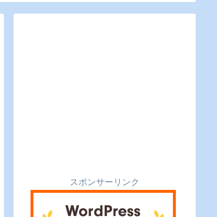
るのピクルスと実食レ
利便性
ビュー】
スポンサーリンク