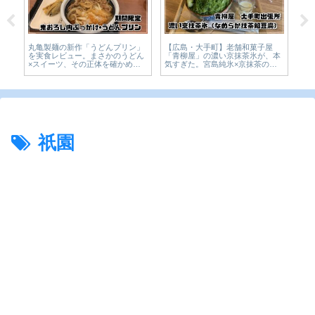
リン」
【広島・大手町】老舗和菓子屋
CoCo壱番屋「The牛咖喱」数量限
うどん
「青柳屋」の濃い京抹茶氷が、本
定カレーを実食レビュー。2024年
かめて
気すぎた。宮島純氷×京抹茶のか
10月【かえるのピクルスと実食レ
実食レ
き氷1,650円を実食【かえるのピク
ビュー】
ルスと実食レビュー】
祇園